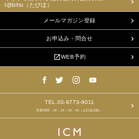
t@biho（たびほ）
メールマガジン登録
お申込み・問合せ
open_in_new
WEB予約
TEL.03-6773-9011
営業時間：09：30～18：00（土日祝日除）