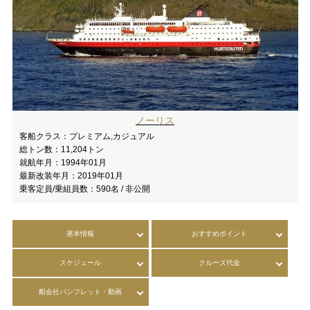
ノーリス
客船クラス：
プレミアム,カジュアル
総トン数：
11,204トン
就航年月：
1994年01月
最新改装年月：
2019年01月
乗客定員/乗組員数：
590名 / 非公開
基本情報
おすすめポイント
スケジュール
クルーズ代金
船会社パンフレット・動画