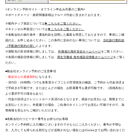
<オンライン予約サイト・オフライン申込み共通のご案内>
※ポートチャージ・政府関連諸税はクルーズ代金に含まれております。
※船内チップ規定については
▶こちらをご覧ください。
※キャンセル料規定については
▶こちらをご覧ください。
※各船会社の旅行条件・運送約款を説明した書面を用意しておりますので、事前にご確
認の上、お申し込みください。この条件に定めのない事項については、
当社旅行業約款
（手配旅行契約の部）
によります。
※渡航先の安全情報に関しましては、
外務省の海外安全ホームページ
をご覧ください。
※各国の感染症情報に関しましては、
厚生労働省 海外感染症情報ホームページ
をご覧く
ださい。
■船会社オンライン予約のご注意事項
・
船会社との直接契約
になります。
・365日・24時間いつでも各客室タイプごとの空室状況の確認、ご予約から代金決済ま
で手続きが可能です。またほとんどの場合、お部屋番号も選択可能です。（混雑具合に
より選択不可の場合もあり）
・代金の決済はクレジットカード決済のみとなります。残金のお支払いは、期限までに
お支払いください。外貨建ての場合、ご自身のタイミングでお支払い可能ですので、為
替相場を見ながらご検討いただけます。
■各船会社のリピーター番号をお持ちのお客様
オンライン予約時に入力欄がございますのでそちらにご入力ください。番号が不明な
方、入力しても得られる割引などが反映されない場合にはiCruiseまでお問い合わせくだ