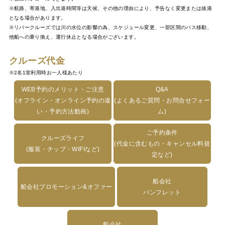
※航路、寄港地、入出港時間等は天候、その他の理由により、予告なく変更または抜港
となる場合があります。
※リバークルーズでは川の水位の影響の為、スケジュール変更、一部区間のバス移動、
他船への乗り換え、運行休止となる場合がございます。
クルーズ代金
※2名1室利用時お一人様あたり
WEB予約のメリット・ご注意
Q&A
(オフライン・オンライン予約の違
(よくあるご質問・お問合せフォー
い・予約方法動画)
ム)
ご予約条件
クルーズライフ
(代金に含むもの・キャンセル料規
(服装・チップ・WIFIなど)
定など)
船会社
船会社プロモーション&オファー
パンフレット
船会社