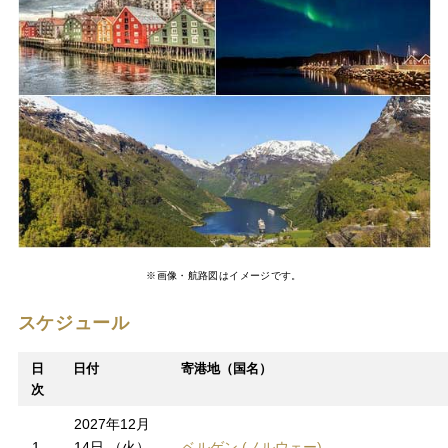
※画像・航路図はイメージです。
スケジュール
日
日付
寄港地（国名）
次
2027年12月
1
14日 （火）
ベルゲン (ノルウェー)