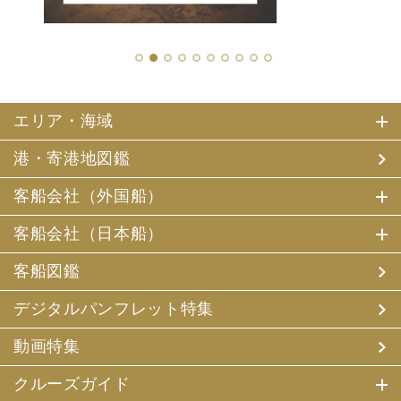
1
2
3
4
5
6
7
8
9
10
エリア・海域
港・寄港地図鑑
客船会社（外国船）
客船会社（日本船）
客船図鑑
デジタルパンフレット特集
動画特集
クルーズガイド