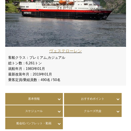
ヴェステローレン
客船クラス：
プレミアム,カジュアル
総トン数：
6,261トン
就航年月：
1983年01月
最新改装年月：
2019年01月
乗客定員/乗組員数：
490名 / 50名
基本情報
おすすめポイント
スケジュール
クルーズ代金
船会社パンフレット・動画