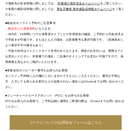
※渡航先の安全情報に関しましては、
外務省の海外安全ホームページ
をご覧ください。
※各国の感染症情報に関しましては、
厚生労働省 海外感染症情報ホームページ
をご覧く
ださい。
■船会社オンライン予約のご注意事項
・
船会社との直接契約
になります。
・365日・24時間いつでも各客室タイプごとの空室状況の確認、ご予約から代金決済ま
で手続きが可能です。またほとんどの場合、お部屋番号も選択可能です。（混雑具合に
より選択不可の場合もあり）
・代金の決済はクレジットカード決済のみとなります。残金のお支払いは、期限までに
お支払いください。外貨建ての場合、ご自身のタイミングでお支払い可能ですので、為
替相場を見ながらご検討いただけます。
■各船会社のリピーター番号をお持ちのお客様
オンライン予約時に入力欄がございますのでそちらにご入力ください。番号が不明な
方、入力しても得られる割引などが反映されない場合にはiCruiseまでお問い合わせくだ
さい。
■フューチャークルーズデポジット（FCC）をお持ちのお客様
FCCをお持ちのお客様で、ご予約記録に適用をご希望の際は、iCruiseまでお問い合わせ
ください。
コースについてのお問合せフォームはこちら