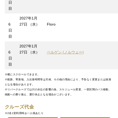
日
目
2027年1月
6
27日 （水）
Floro
日
目
2027年1月
6
27日 （水）
ベルゲン (ノルウェー)
日
目
※横にスクロールできます。
※航路、寄港地、入出港時間等は天候、その他の理由により、予告なく変更または抜港
となる場合があります。
※リバークルーズでは川の水位の影響の為、スケジュール変更、一部区間のバス移動、
他船への乗り換え、運行休止となる場合がございます。
クルーズ代金
※2名1室利用時お一人様あたり