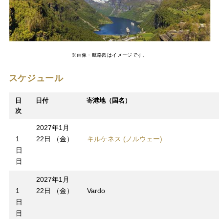
※画像・航路図はイメージです。
スケジュール
日
日付
寄港地（国名）
次
2027年1月
1
22日 （金）
キルケネス (ノルウェー)
日
目
2027年1月
1
22日 （金）
Vardo
日
目