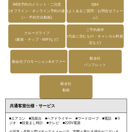
WEB予約のメリット・ご注意
Q&A
(オフライン・オンライン予約の違
(よくあるご質問・お問合せフォー
い・予約方法動画)
ム)
ご予約条件
クルーズライフ
(代金に含むもの・キャンセル料規
(服装・チップ・WIFIなど)
定など)
船会社
船会社プロモーション&オファー
パンフレット
船会社
動画
共通客室仕様・サービス
■エアコン ■洗面台 ■ヘアドライヤー ■ワードローブ ■電話 ■ラ
ジオ ■目覚まし時計 ■テレビ ■220V電源
※写真・見取り図はすべてイメージで、実際と異なる場合がございま