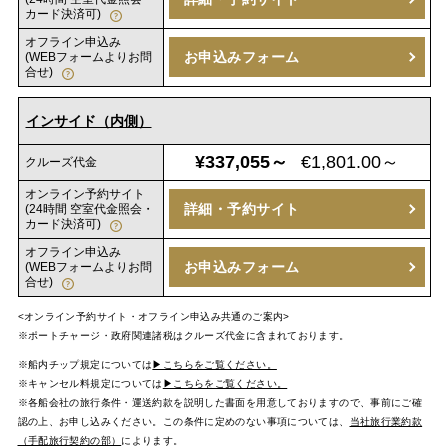
カード決済可)
オフライン申込み
お申込みフォーム
(WEBフォームよりお問
合せ)
インサイド（内側）
¥337,055～
€1,801.00～
クルーズ代金
オンライン予約サイト
詳細・予約サイト
(24時間 空室代金照会・
カード決済可)
オフライン申込み
お申込みフォーム
(WEBフォームよりお問
合せ)
<オンライン予約サイト・オフライン申込み共通のご案内>
※ポートチャージ・政府関連諸税はクルーズ代金に含まれております。
※船内チップ規定については
▶こちらをご覧ください。
※キャンセル料規定については
▶こちらをご覧ください。
※各船会社の旅行条件・運送約款を説明した書面を用意しておりますので、事前にご確
認の上、お申し込みください。この条件に定めのない事項については、
当社旅行業約款
（手配旅行契約の部）
によります。