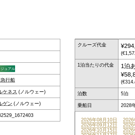
クルーズ代金
¥294
(€1,5
1泊当たりの代金
1泊
カジュアル
¥58,
岸急行船
(€31
ルケネス
(ノルウェー)
泊数
5泊
ルゲン
(ノルウェー)
乗船日
2028
32529_1672403
2026年08月10日
202
2026年09月12日
202
2026年10月15日
202