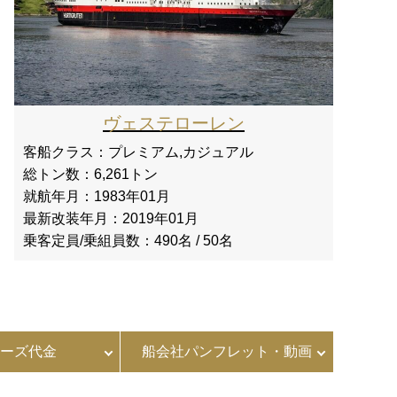
ヴェステローレン
客船クラス：
プレミアム,カジュアル
総トン数：
6,261トン
就航年月：
1983年01月
最新改装年月：
2019年01月
乗客定員/乗組員数：
490名 / 50名
ーズ代金
船会社パンフレット・動画