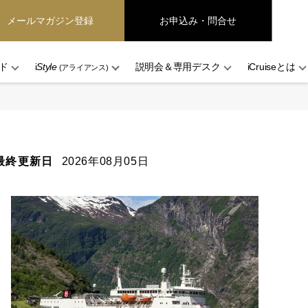
メールマガジン登録
お申込み・問合せ
ド
i
Style
説明会＆専用デスク
iCruiseとは
(アライアンス)
最終更新日
2026年08月05日