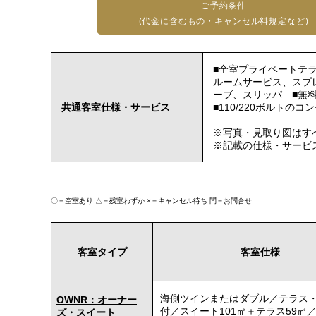
ご予約条件
(代金に含むもの・キャンセル料規定など)
■全室プライベートテ
ルームサービス、スプ
ーブ、スリッパ ■無料
共通客室仕様・サービス
■110/220ボルトの
※写真・見取り図はす
※記載の仕様・サービ
〇＝空室あり
△＝残室わずか
×＝キャンセル待ち
問＝お問合せ
客室タイプ
客室仕様
海側ツインまたはダブル／テラス
OWNR：オーナー
付／スイート101㎡＋テラス59㎡／
ズ・スイート