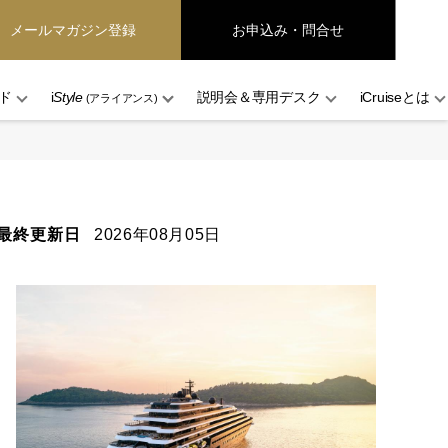
メールマガジン登録
お申込み・問合せ
ド
i
Style
説明会＆専用デスク
iCruiseとは
(アライアンス)
最終更新日
2026年08月05日