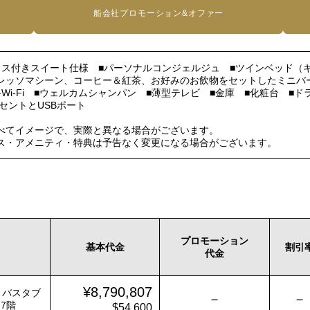
船会社プロモーション&オファー
ラス付きスイート仕様 ■パーソナルコンジェルジュ ■ツインベッド（キ
レッソマシーン、コーヒー＆紅茶、お好みのお飲物をセットしたミニバー 
Wi-Fi ■ウェルカムシャンパン ■薄型テレビ ■金庫 ■化粧台 
コンセントとUSBポート
べてイメージで、実際と異なる場合がございます。
ス・アメニティ・特典は予告なく変更になる場合がございます。
プロモーション
基本代金
割引
代金
¥8,790,807
・バスタブ
－
－
7階
$54,600