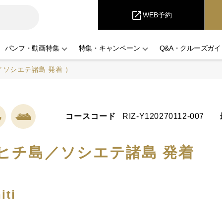
iCruise
open_in_new
WEB予約
パンフ・動画特集
特集・キャンペーン
Q&A・クルーズガイ
ソシエテ諸島 発着 ）
コースコード
RIZ-Y120270112-007
ヒチ島／ソシエテ諸島 発着
iti