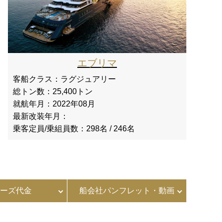
エブリマ
客船クラス：
ラグジュアリー
総トン数：
25,400トン
就航年月：
2022年08月
最新改装年月：
乗客定員/乗組員数：
298名 / 246名
ーズ代金
船会社パンフレット・動画