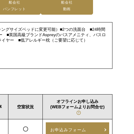
船会社
船会社
パンフレット
動画
ングサイズベッドに変更可能）■2つの洗面台 ■24時間
■英国高級ブランドAspreyのバスアメニティ、バスロ
■ドライヤー ■低アレルギー枕（ご要望に応じて）
オフラインお申し込み
率
空室状況
(WEBフォームよりお問合せ)
〇
お申込みフォーム