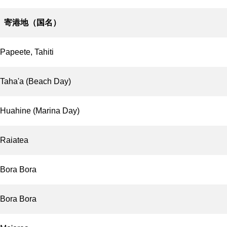
寄港地（国名）
Papeete, Tahiti
Taha'a (Beach Day)
Huahine (Marina Day)
Raiatea
Bora Bora
Bora Bora