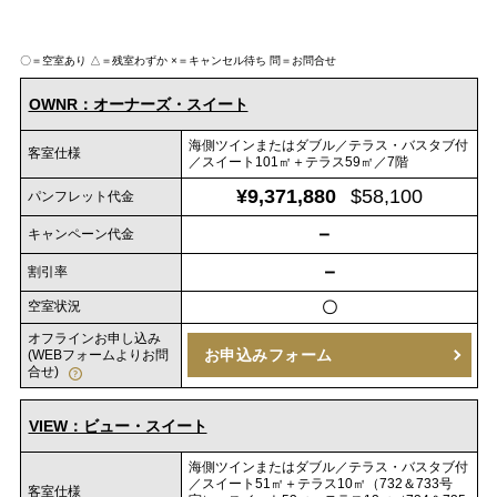
〇＝空室あり
△＝残室わずか
×＝キャンセル待ち
問＝お問合せ
OWNR：オーナーズ・スイート
海側ツインまたはダブル／テラス・バスタブ付
客室仕様
／スイート101㎡＋テラス59㎡／7階
¥9,371,880
$58,100
パンフレット代金
－
キャンペーン代金
－
割引率
空室状況
〇
オフラインお申し込み
お申込みフォーム
(WEBフォームよりお問
合せ)
VIEW：ビュー・スイート
海側ツインまたはダブル／テラス・バスタブ付
／スイート51㎡＋テラス10㎡（732＆733号
客室仕様