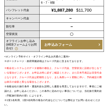
6・7・8階
¥1,887,280
$11,700
パンフレット代金
－
キャンペーン代金
－
割引率
空室状況
〇
オフラインお申し込み
お申込みフォーム
(WEBフォームよりお問
合せ)
<オンライン予約サイト・オフライン申込み共通のご案内>
※ポートチャージ・政府関連諸税はクルーズ代金に含まれております。
※船会社システムとのデータ連動の都合上、クルーズ代金、空室状況に誤差が生じるて
いる場合がございます。お申込み時に必ずご確認ください。また日本円表記は目安代金
となります。クルーズ代金は変動性となり、また為替レート変動に伴い、予約確定の際
は表示の金額と異なる場合もございます。
※各船会社の旅行条件・運送約款を説明した書面を用意しておりますので、事前にご確
認の上、お申し込みください。この条件に定めのない事項については、当社旅行業約款
（手配旅行契約の部）によります。
※1室1名利用、1室3名利用の場合の代金などについては弊社までお問い合わせくださ
い。