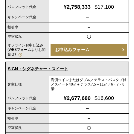
¥2,758,333
$17,100
パンフレット代金
－
キャンペーン代金
－
割引率
空室状況
〇
オフラインお申し込み
お申込みフォーム
(WEBフォームよりお問
合せ)
SIGN：シグネチャー・スイート
海側ツインまたはダブル／テラス・バスタブ付
客室仕様
／スイート40㎡＋テラス7.5～11㎡／6・7・8
階
¥2,677,680
$16,600
パンフレット代金
－
キャンペーン代金
－
割引率
空室状況
〇