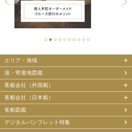
1
2
3
4
5
6
7
8
9
10
エリア・海域
港・寄港地図鑑
客船会社（外国船）
客船会社（日本船）
客船図鑑
デジタルパンフレット特集