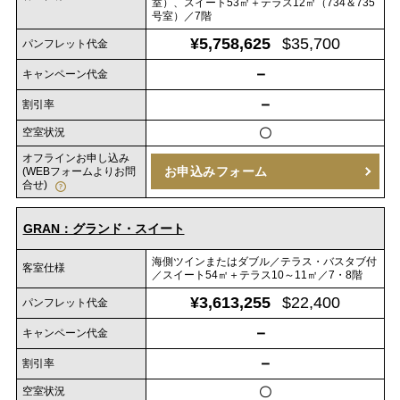
室）、スイート53㎡＋テラス12㎡（734＆735
号室）／7階
¥5,758,625
$35,700
パンフレット代金
－
キャンペーン代金
－
割引率
空室状況
〇
オフラインお申し込み
お申込みフォーム
(WEBフォームよりお問
合せ)
GRAN：グランド・スイート
海側ツインまたはダブル／テラス・バスタブ付
客室仕様
／スイート54㎡＋テラス10～11㎡／7・8階
¥3,613,255
$22,400
パンフレット代金
－
キャンペーン代金
－
割引率
空室状況
〇