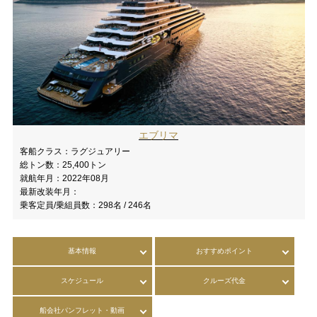
エブリマ
客船クラス：
ラグジュアリー
総トン数：
25,400トン
就航年月：
2022年08月
最新改装年月：
乗客定員/乗組員数：
298名 / 246名
基本情報
おすすめポイント
スケジュール
クルーズ代金
船会社パンフレット・動画