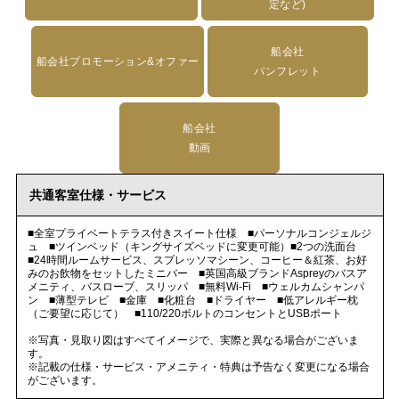
定など)
船会社
船会社プロモーション&オファー
パンフレット
船会社
動画
共通客室仕様・サービス
■全室プライベートテラス付きスイート仕様 ■パーソナルコンジェルジ
ュ ■ツインベッド（キングサイズベッドに変更可能）■2つの洗面台
■24時間ルームサービス、スプレッソマシーン、コーヒー＆紅茶、お好
みのお飲物をセットしたミニバー ■英国高級ブランドAspreyのバスア
メニティ、バスローブ、スリッパ ■無料Wi-Fi ■ウェルカムシャンパ
ン ■薄型テレビ ■金庫 ■化粧台 ■ドライヤー ■低アレルギー枕
（ご要望に応じて） ■110/220ボルトのコンセントとUSBポート
※写真・見取り図はすべてイメージで、実際と異なる場合がございま
す。
※記載の仕様・サービス・アメニティ・特典は予告なく変更になる場合
がございます。