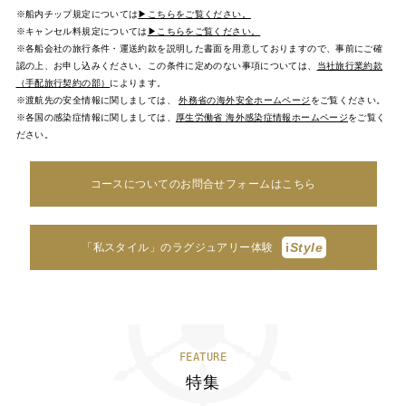
※船内チップ規定については
▶こちらをご覧ください。
※キャンセル料規定については
▶こちらをご覧ください。
※各船会社の旅行条件・運送約款を説明した書面を用意しておりますので、事前にご確
認の上、お申し込みください。この条件に定めのない事項については、
当社旅行業約款
（手配旅行契約の部）
によります。
※渡航先の安全情報に関しましては、
外務省の海外安全ホームページ
をご覧ください。
※各国の感染症情報に関しましては、
厚生労働省 海外感染症情報ホームページ
をご覧く
ださい。
コースについてのお問合せフォームはこちら
i
Style
「私スタイル」のラグジュアリー体験
FEATURE
特集