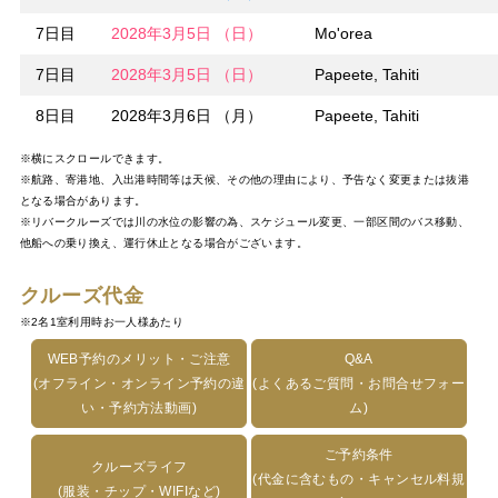
7日目
2028年3月5日 （日）
Mo'orea
7日目
2028年3月5日 （日）
Papeete, Tahiti
8日目
2028年3月6日 （月）
Papeete, Tahiti
※横にスクロールできます。
※航路、寄港地、入出港時間等は天候、その他の理由により、予告なく変更または抜港
となる場合があります。
※リバークルーズでは川の水位の影響の為、スケジュール変更、一部区間のバス移動、
他船への乗り換え、運行休止となる場合がございます。
クルーズ代金
※2名1室利用時お一人様あたり
WEB予約のメリット・ご注意
Q&A
(オフライン・オンライン予約の違
(よくあるご質問・お問合せフォー
い・予約方法動画)
ム)
ご予約条件
クルーズライフ
(代金に含むもの・キャンセル料規
(服装・チップ・WIFIなど)