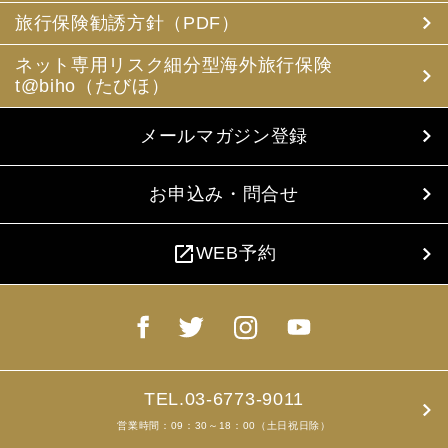
旅行保険勧誘方針（PDF）
ネット専用リスク細分型海外旅行保険
t@biho（たびほ）
メールマガジン登録
お申込み・問合せ
open_in_new
WEB予約
TEL.03-6773-9011
営業時間：09：30～18：00（土日祝日除）