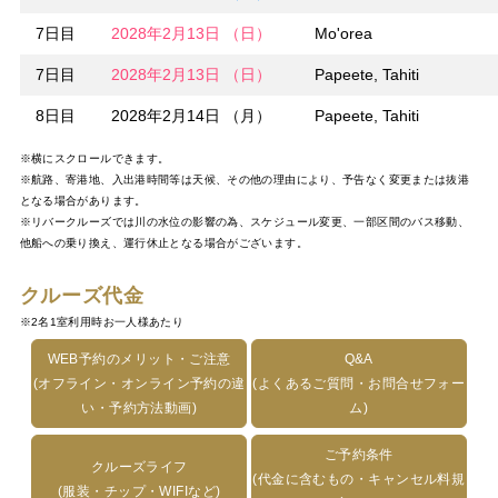
7日目
2028年2月13日 （日）
Mo'orea
7日目
2028年2月13日 （日）
Papeete, Tahiti
8日目
2028年2月14日 （月）
Papeete, Tahiti
※横にスクロールできます。
※航路、寄港地、入出港時間等は天候、その他の理由により、予告なく変更または抜港
となる場合があります。
※リバークルーズでは川の水位の影響の為、スケジュール変更、一部区間のバス移動、
他船への乗り換え、運行休止となる場合がございます。
クルーズ代金
※2名1室利用時お一人様あたり
WEB予約のメリット・ご注意
Q&A
(オフライン・オンライン予約の違
(よくあるご質問・お問合せフォー
い・予約方法動画)
ム)
ご予約条件
クルーズライフ
(代金に含むもの・キャンセル料規
(服装・チップ・WIFIなど)