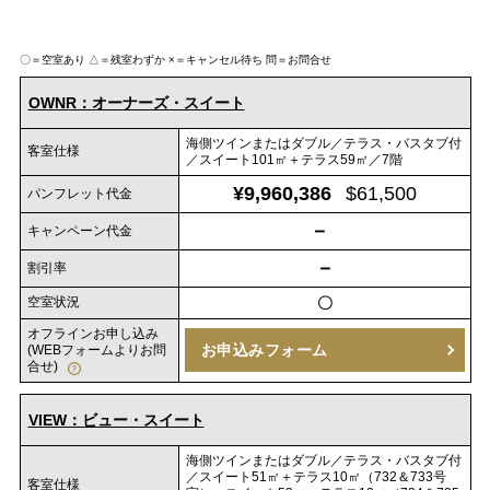
〇＝空室あり
△＝残室わずか
×＝キャンセル待ち
問＝お問合せ
OWNR：オーナーズ・スイート
海側ツインまたはダブル／テラス・バスタブ付
客室仕様
／スイート101㎡＋テラス59㎡／7階
¥9,960,386
$61,500
パンフレット代金
－
キャンペーン代金
－
割引率
空室状況
〇
オフラインお申し込み
お申込みフォーム
(WEBフォームよりお問
合せ)
VIEW：ビュー・スイート
海側ツインまたはダブル／テラス・バスタブ付
／スイート51㎡＋テラス10㎡（732＆733号
客室仕様