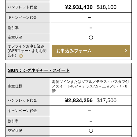
¥2,931,430
$18,100
パンフレット代金
－
キャンペーン代金
－
割引率
空室状況
〇
オフラインお申し込み
お申込みフォーム
(WEBフォームよりお問
合せ)
SIGN：シグネチャー・スイート
海側ツインまたはダブル／テラス・バスタブ付
客室仕様
／スイート40㎡＋テラス7.5～11㎡／6・7・8
階
¥2,834,256
$17,500
パンフレット代金
－
キャンペーン代金
－
割引率
空室状況
〇