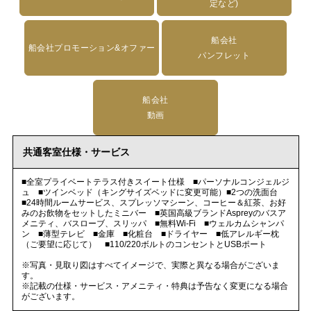
定など)
船会社
船会社プロモーション&オファー
パンフレット
船会社
動画
共通客室仕様・サービス
■全室プライベートテラス付きスイート仕様 ■パーソナルコンジェルジ
ュ ■ツインベッド（キングサイズベッドに変更可能）■2つの洗面台
■24時間ルームサービス、スプレッソマシーン、コーヒー＆紅茶、お好
みのお飲物をセットしたミニバー ■英国高級ブランドAspreyのバスア
メニティ、バスローブ、スリッパ ■無料Wi-Fi ■ウェルカムシャンパ
ン ■薄型テレビ ■金庫 ■化粧台 ■ドライヤー ■低アレルギー枕
（ご要望に応じて） ■110/220ボルトのコンセントとUSBポート
※写真・見取り図はすべてイメージで、実際と異なる場合がございま
す。
※記載の仕様・サービス・アメニティ・特典は予告なく変更になる場合
がございます。