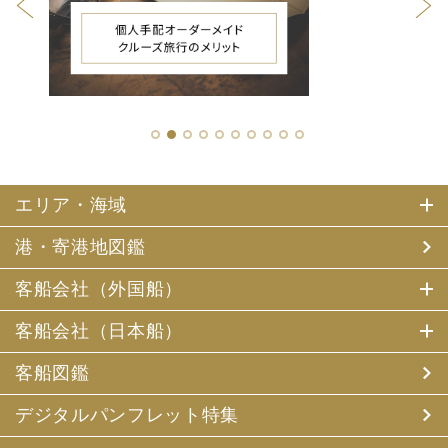
1
2
3
4
5
6
7
8
9
10
エリア・海域
港・寄港地図鑑
客船会社（外国船）
客船会社（日本船）
客船図鑑
デジタルパンフレット特集