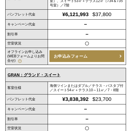
室）、スイート53㎡＋テラス12㎡（734＆735
号室）／7階
¥6,121,993
$37,800
パンフレット代金
－
キャンペーン代金
－
割引率
空室状況
〇
オフラインお申し込み
お申込みフォーム
(WEBフォームよりお問
合せ)
GRAN：グランド・スイート
海側ツインまたはダブル／テラス・バスタブ付
客室仕様
／スイート54㎡＋テラス10～11㎡／7・8階
¥3,838,392
$23,700
パンフレット代金
－
キャンペーン代金
－
割引率
空室状況
〇