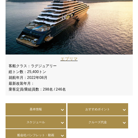
エブリマ
客船クラス：
ラグジュアリー
総トン数：
25,400トン
就航年月：
2022年08月
最新改装年月：
乗客定員/乗組員数：
298名 / 246名
基本情報
おすすめポイント
スケジュール
クルーズ代金
船会社パンフレット・動画