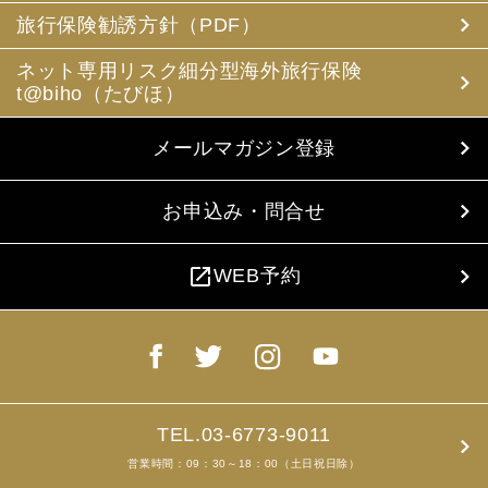
旅行保険勧誘方針（PDF）
ネット専用リスク細分型海外旅行保険
t@biho（たびほ）
メールマガジン登録
お申込み・問合せ
open_in_new
WEB予約
TEL.03-6773-9011
営業時間：09：30～18：00（土日祝日除）