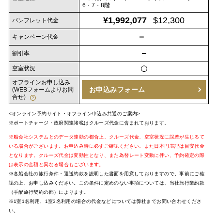
6・7・8階
¥1,992,077
$12,300
パンフレット代金
－
キャンペーン代金
－
割引率
空室状況
〇
オフラインお申し込み
お申込みフォーム
(WEBフォームよりお問
合せ)
<オンライン予約サイト・オフライン申込み共通のご案内>
※ポートチャージ・政府関連諸税はクルーズ代金に含まれております。
※船会社システムとのデータ連動の都合上、クルーズ代金、空室状況に誤差が生じるて
いる場合がございます。お申込み時に必ずご確認ください。また日本円表記は目安代金
となります。クルーズ代金は変動性となり、また為替レート変動に伴い、予約確定の際
は表示の金額と異なる場合もございます。
※各船会社の旅行条件・運送約款を説明した書面を用意しておりますので、事前にご確
認の上、お申し込みください。この条件に定めのない事項については、当社旅行業約款
（手配旅行契約の部）によります。
※1室1名利用、1室3名利用の場合の代金などについては弊社までお問い合わせくださ
い。