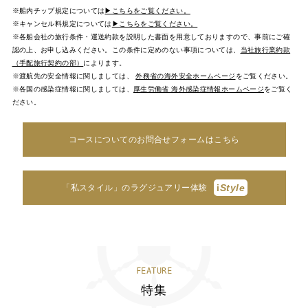
※船内チップ規定については
▶こちらをご覧ください。
※キャンセル料規定については
▶こちらをご覧ください。
※各船会社の旅行条件・運送約款を説明した書面を用意しておりますので、事前にご確
認の上、お申し込みください。この条件に定めのない事項については、
当社旅行業約款
（手配旅行契約の部）
によります。
※渡航先の安全情報に関しましては、
外務省の海外安全ホームページ
をご覧ください。
※各国の感染症情報に関しましては、
厚生労働省 海外感染症情報ホームページ
をご覧く
ださい。
コースについてのお問合せフォームはこちら
i
Style
「私スタイル」のラグジュアリー体験
FEATURE
特集