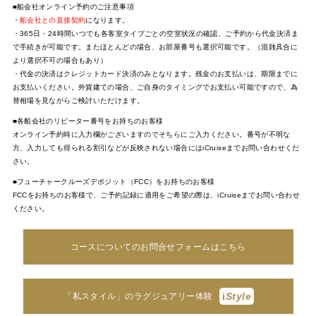
■船会社オンライン予約のご注意事項
・
船会社との直接契約
になります。
・365日・24時間いつでも各客室タイプごとの空室状況の確認、ご予約から代金決済ま
で手続きが可能です。またほとんどの場合、お部屋番号も選択可能です。（混雑具合に
より選択不可の場合もあり）
・代金の決済はクレジットカード決済のみとなります。残金のお支払いは、期限までに
お支払いください。外貨建ての場合、ご自身のタイミングでお支払い可能ですので、為
替相場を見ながらご検討いただけます。
■各船会社のリピーター番号をお持ちのお客様
オンライン予約時に入力欄がございますのでそちらにご入力ください。番号が不明な
方、入力しても得られる割引などが反映されない場合にはiCruiseまでお問い合わせくだ
さい。
■フューチャークルーズデポジット（FCC）をお持ちのお客様
FCCをお持ちのお客様で、ご予約記録に適用をご希望の際は、iCruiseまでお問い合わせ
ください。
コースについてのお問合せフォームはこちら
i
Style
「私スタイル」のラグジュアリー体験