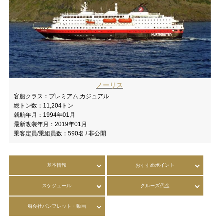
ノーリス
客船クラス：
プレミアム,カジュアル
総トン数：
11,204トン
就航年月：
1994年01月
最新改装年月：
2019年01月
乗客定員/乗組員数：
590名 / 非公開
基本情報
おすすめポイント
スケジュール
クルーズ代金
船会社パンフレット・動画