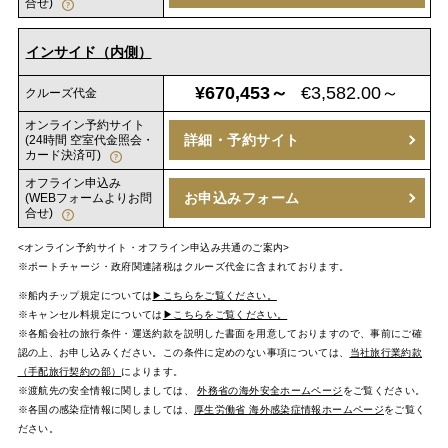
合せ)
インサイド（内側）
¥670,453～
€3,582.00～
クルーズ代金
オンライン予約サイト
詳細・予約サイト
(24時間 空室代金照会・
カード決済可)
オフライン申込み
お申込みフォーム
(WEBフォームよりお問
合せ)
<オンライン予約サイト・オフライン申込み共通のご案内>
※ポートチャージ・政府関連諸税はクルーズ代金に含まれております。
※船内チップ規定については
▶こちらをご覧ください。
※キャンセル料規定については
▶こちらをご覧ください。
※各船会社の旅行条件・運送約款を説明した書面を用意しておりますので、事前にご確
認の上、お申し込みください。この条件に定めのない事項については、
当社旅行業約款
（手配旅行契約の部）
によります。
※渡航先の安全情報に関しましては、
外務省の海外安全ホームページ
をご覧ください。
※各国の感染症情報に関しましては、
厚生労働省 海外感染症情報ホームページ
をご覧く
ださい。