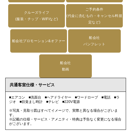
ご予約条件
クルーズライフ
(代金に含むもの・キャンセル料規
(服装・チップ・WIFIなど)
定など)
船会社
船会社プロモーション&オファー
パンフレット
船会社
動画
共通客室仕様・サービス
■エアコン ■洗面台 ■ヘアドライヤー ■ワードローブ ■電話 ■ラ
ジオ ■目覚まし時計 ■テレビ ■220V電源
※写真・見取り図はすべてイメージで、実際と異なる場合がございま
す。
※記載の仕様・サービス・アメニティ・特典は予告なく変更になる場合
がございます。