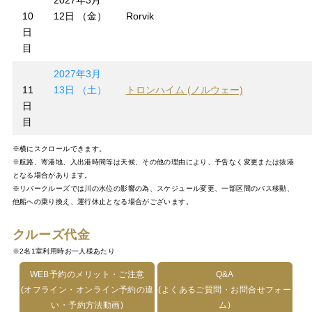
2027年3月
10
12日 （金）
Rorvik
日
目
2027年3月
11
13日 （土）
トロンハイム (ノルウェー)
日
目
※横にスクロールできます。
※航路、寄港地、入出港時間等は天候、その他の理由により、予告なく変更または抜港
となる場合があります。
※リバークルーズでは川の水位の影響の為、スケジュール変更、一部区間のバス移動、
他船への乗り換え、運行休止となる場合がございます。
クルーズ代金
※2名1室利用時お一人様あたり
WEB予約のメリット・ご注意
Q&A
(オフライン・オンライン予約の違
(よくあるご質問・お問合せフォー
い・予約方法動画)
ム)