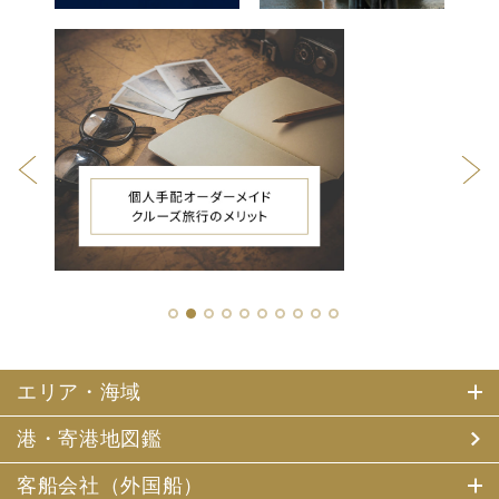
1
2
3
4
5
6
7
8
9
10
エリア・海域
港・寄港地図鑑
客船会社（外国船）