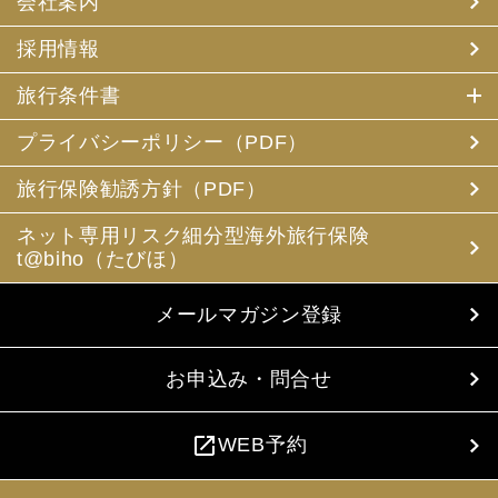
会社案内
採用情報
旅行条件書
プライバシーポリシー（PDF）
旅行保険勧誘方針（PDF）
ネット専用リスク細分型海外旅行保険
t@biho（たびほ）
メールマガジン登録
お申込み・問合せ
open_in_new
WEB予約