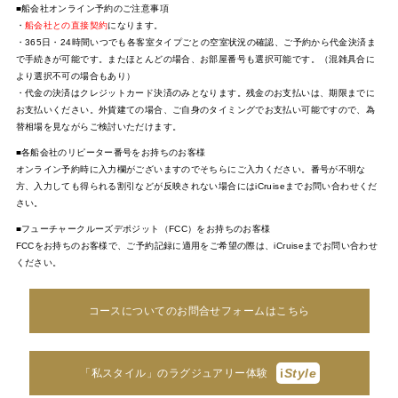
■船会社オンライン予約のご注意事項
・
船会社との直接契約
になります。
・365日・24時間いつでも各客室タイプごとの空室状況の確認、ご予約から代金決済ま
で手続きが可能です。またほとんどの場合、お部屋番号も選択可能です。（混雑具合に
より選択不可の場合もあり）
・代金の決済はクレジットカード決済のみとなります。残金のお支払いは、期限までに
お支払いください。外貨建ての場合、ご自身のタイミングでお支払い可能ですので、為
替相場を見ながらご検討いただけます。
■各船会社のリピーター番号をお持ちのお客様
オンライン予約時に入力欄がございますのでそちらにご入力ください。番号が不明な
方、入力しても得られる割引などが反映されない場合にはiCruiseまでお問い合わせくだ
さい。
■フューチャークルーズデポジット（FCC）をお持ちのお客様
FCCをお持ちのお客様で、ご予約記録に適用をご希望の際は、iCruiseまでお問い合わせ
ください。
コースについてのお問合せフォームはこちら
i
Style
「私スタイル」のラグジュアリー体験