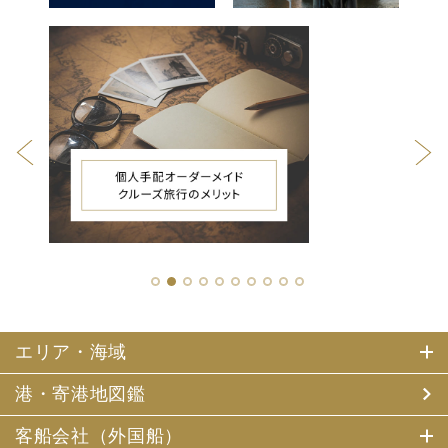
1
2
3
4
5
6
7
8
9
10
エリア・海域
港・寄港地図鑑
客船会社（外国船）