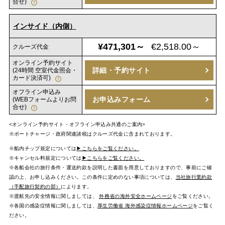
合せ)
インサイド（内側）
¥471,301～
€2,518.00～
クルーズ代金
オンライン予約サイト
詳細・予約サイト
(24時間 空室代金照会・
カード決済可)
オフライン申込み
お申込みフォーム
(WEBフォームよりお問
合せ)
<オンライン予約サイト・オフライン申込み共通のご案内>
※ポートチャージ・政府関連諸税はクルーズ代金に含まれております。
※船内チップ規定については
▶こちらをご覧ください。
※キャンセル料規定については
▶こちらをご覧ください。
※各船会社の旅行条件・運送約款を説明した書面を用意しておりますので、事前にご確
認の上、お申し込みください。この条件に定めのない事項については、
当社旅行業約款
（手配旅行契約の部）
によります。
※渡航先の安全情報に関しましては、
外務省の海外安全ホームページ
をご覧ください。
※各国の感染症情報に関しましては、
厚生労働省 海外感染症情報ホームページ
をご覧く
ださい。