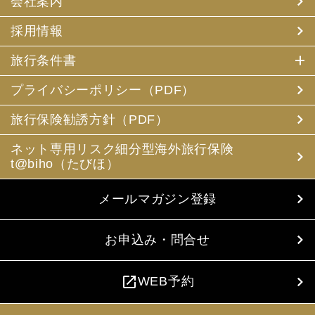
会社案内
採用情報
旅行条件書
プライバシーポリシー（PDF）
旅行保険勧誘方針（PDF）
ネット専用リスク細分型海外旅行保険
t@biho（たびほ）
メールマガジン登録
お申込み・問合せ
open_in_new
WEB予約