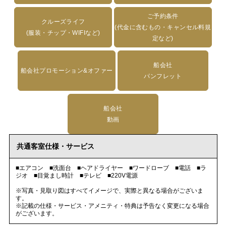
ご予約条件
クルーズライフ
(代金に含むもの・キャンセル料規
(服装・チップ・WIFIなど)
定など)
船会社
船会社プロモーション&オファー
パンフレット
船会社
動画
共通客室仕様・サービス
■エアコン ■洗面台 ■ヘアドライヤー ■ワードローブ ■電話 ■ラ
ジオ ■目覚まし時計 ■テレビ ■220V電源
※写真・見取り図はすべてイメージで、実際と異なる場合がございま
す。
※記載の仕様・サービス・アメニティ・特典は予告なく変更になる場合
がございます。