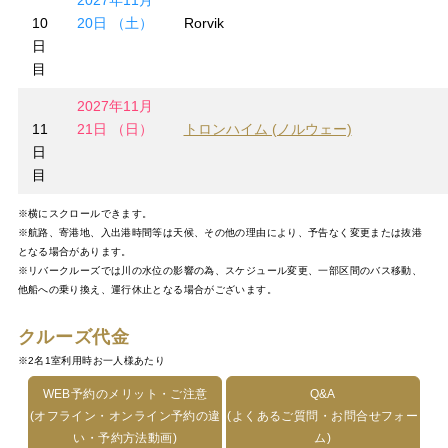
2027年11月
10
20日 （土）
Rorvik
日
目
2027年11月
11
21日 （日）
トロンハイム (ノルウェー)
日
目
※横にスクロールできます。
※航路、寄港地、入出港時間等は天候、その他の理由により、予告なく変更または抜港
となる場合があります。
※リバークルーズでは川の水位の影響の為、スケジュール変更、一部区間のバス移動、
他船への乗り換え、運行休止となる場合がございます。
クルーズ代金
※2名1室利用時お一人様あたり
WEB予約のメリット・ご注意
Q&A
(オフライン・オンライン予約の違
(よくあるご質問・お問合せフォー
い・予約方法動画)
ム)