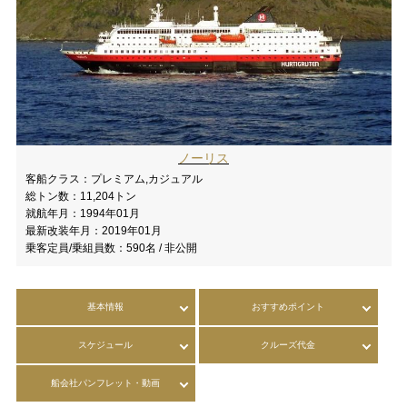
ノーリス
客船クラス：
プレミアム,カジュアル
総トン数：
11,204トン
就航年月：
1994年01月
最新改装年月：
2019年01月
乗客定員/乗組員数：
590名 / 非公開
基本情報
おすすめポイント
スケジュール
クルーズ代金
船会社パンフレット・動画