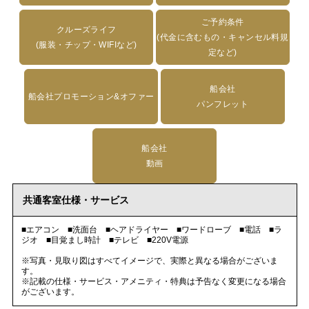
ご予約条件
クルーズライフ
(代金に含むもの・キャンセル料規
(服装・チップ・WIFIなど)
定など)
船会社
船会社プロモーション&オファー
パンフレット
船会社
動画
共通客室仕様・サービス
■エアコン ■洗面台 ■ヘアドライヤー ■ワードローブ ■電話 ■ラ
ジオ ■目覚まし時計 ■テレビ ■220V電源
※写真・見取り図はすべてイメージで、実際と異なる場合がございま
す。
※記載の仕様・サービス・アメニティ・特典は予告なく変更になる場合
がございます。