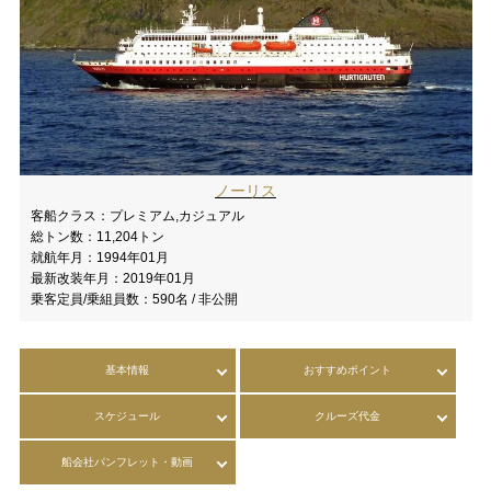
ノーリス
客船クラス：
プレミアム,カジュアル
総トン数：
11,204トン
就航年月：
1994年01月
最新改装年月：
2019年01月
乗客定員/乗組員数：
590名 / 非公開
基本情報
おすすめポイント
スケジュール
クルーズ代金
船会社パンフレット・動画