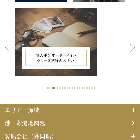
1
2
3
4
5
6
7
8
9
10
エリア・海域
港・寄港地図鑑
客船会社（外国船）