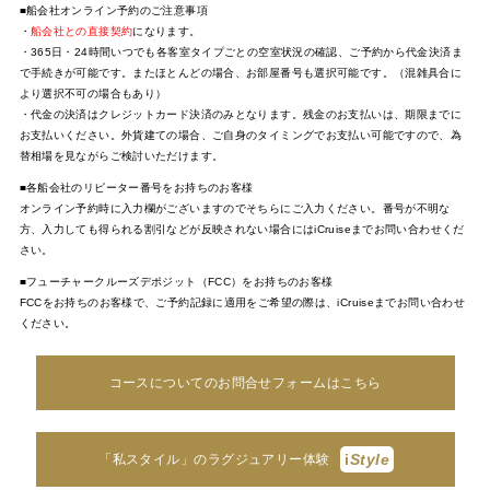
■船会社オンライン予約のご注意事項
・
船会社との直接契約
になります。
・365日・24時間いつでも各客室タイプごとの空室状況の確認、ご予約から代金決済ま
で手続きが可能です。またほとんどの場合、お部屋番号も選択可能です。（混雑具合に
より選択不可の場合もあり）
・代金の決済はクレジットカード決済のみとなります。残金のお支払いは、期限までに
お支払いください。外貨建ての場合、ご自身のタイミングでお支払い可能ですので、為
替相場を見ながらご検討いただけます。
■各船会社のリピーター番号をお持ちのお客様
オンライン予約時に入力欄がございますのでそちらにご入力ください。番号が不明な
方、入力しても得られる割引などが反映されない場合にはiCruiseまでお問い合わせくだ
さい。
■フューチャークルーズデポジット（FCC）をお持ちのお客様
FCCをお持ちのお客様で、ご予約記録に適用をご希望の際は、iCruiseまでお問い合わせ
ください。
コースについてのお問合せフォームはこちら
i
Style
「私スタイル」のラグジュアリー体験