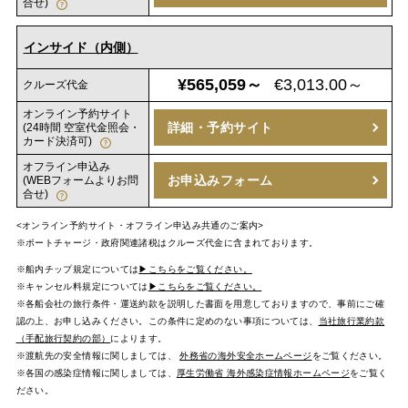
合せ)
インサイド（内側）
¥565,059～
€3,013.00～
クルーズ代金
オンライン予約サイト
詳細・予約サイト
(24時間 空室代金照会・
カード決済可)
オフライン申込み
お申込みフォーム
(WEBフォームよりお問
合せ)
<オンライン予約サイト・オフライン申込み共通のご案内>
※ポートチャージ・政府関連諸税はクルーズ代金に含まれております。
※船内チップ規定については
▶こちらをご覧ください。
※キャンセル料規定については
▶こちらをご覧ください。
※各船会社の旅行条件・運送約款を説明した書面を用意しておりますので、事前にご確
認の上、お申し込みください。この条件に定めのない事項については、
当社旅行業約款
（手配旅行契約の部）
によります。
※渡航先の安全情報に関しましては、
外務省の海外安全ホームページ
をご覧ください。
※各国の感染症情報に関しましては、
厚生労働省 海外感染症情報ホームページ
をご覧く
ださい。