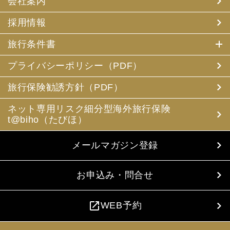
会社案内
採用情報
旅行条件書
プライバシーポリシー（PDF）
旅行保険勧誘方針（PDF）
ネット専用リスク細分型海外旅行保険
t@biho（たびほ）
メールマガジン登録
お申込み・問合せ
open_in_new
WEB予約