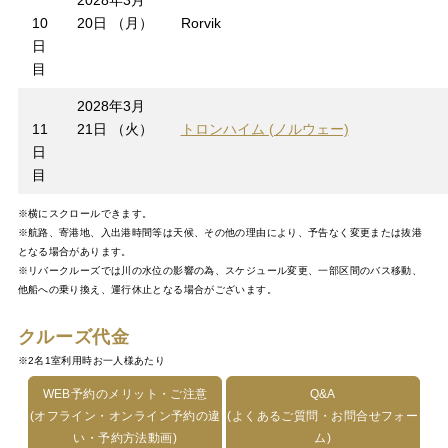
2028年3月
10
20日 （月）
Rorvik
日
目
2028年3月
11
21日 （火）
トロンハイム (ノルウェー)
日
目
※横にスクロールできます。
※航路、寄港地、入出港時間等は天候、その他の理由により、予告なく変更または抜港
となる場合があります。
※リバークルーズでは川の水位の影響の為、スケジュール変更、一部区間のバス移動、
他船への乗り換え、運行休止となる場合がございます。
クルーズ代金
※2名1室利用時お一人様あたり
WEB予約のメリット・ご注意
Q&A
(オフライン・オンライン予約の違
(よくあるご質問・お問合せフォー
い・予約方法動画)
ム)