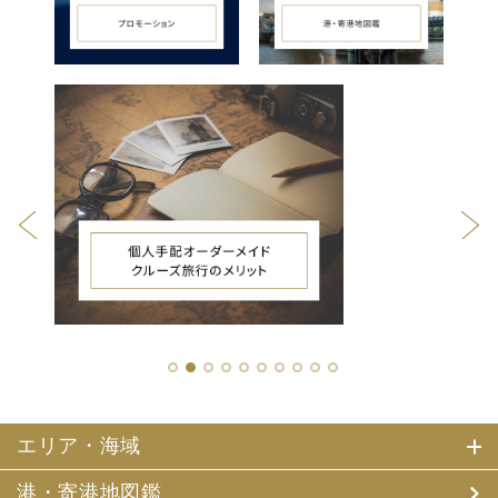
1
2
3
4
5
6
7
8
9
10
エリア・海域
港・寄港地図鑑