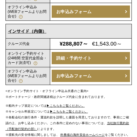
オフライン申込み
お申込みフォーム
(WEBフォームよりお問
合せ)
インサイド（内側）
¥288,807～
€1,543.00～
クルーズ代金
オンライン予約サイト
詳細・予約サイト
(24時間 空室代金照会・
カード決済可)
オフライン申込み
お申込みフォーム
(WEBフォームよりお問
合せ)
<オンライン予約サイト・オフライン申込み共通のご案内>
※ポートチャージ・政府関連諸税はクルーズ代金に含まれております。
※船内チップ規定については
▶こちらをご覧ください。
※キャンセル料規定については
▶こちらをご覧ください。
※各船会社の旅行条件・運送約款を説明した書面を用意しておりますので、事前にご確
認の上、お申し込みください。この条件に定めのない事項については、
当社旅行業約款
（手配旅行契約の部）
によります。
※渡航先の安全情報に関しましては、
外務省の海外安全ホームページ
をご覧ください。