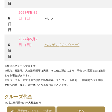
目
2027年5月2
6
日 （日）
Floro
日
目
2027年5月2
6
日 （日）
ベルゲン (ノルウェー)
日
目
※横にスクロールできます。
※航路、寄港地、入出港時間等は天候、その他の理由により、予告なく変更または抜港
となる場合があります。
※リバークルーズでは川の水位の影響の為、スケジュール変更、一部区間のバス移動、
他船への乗り換え、運行休止となる場合がございます。
クルーズ代金
※2名1室利用時お一人様あたり
WEB予約のメリット・ご注意
Q&A