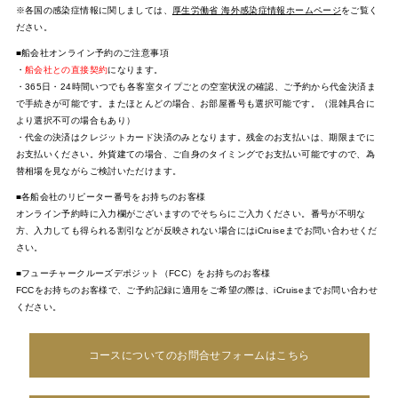
※各国の感染症情報に関しましては、
厚生労働省 海外感染症情報ホームページ
をご覧く
ださい。
■船会社オンライン予約のご注意事項
・
船会社との直接契約
になります。
・365日・24時間いつでも各客室タイプごとの空室状況の確認、ご予約から代金決済ま
で手続きが可能です。またほとんどの場合、お部屋番号も選択可能です。（混雑具合に
より選択不可の場合もあり）
・代金の決済はクレジットカード決済のみとなります。残金のお支払いは、期限までに
お支払いください。外貨建ての場合、ご自身のタイミングでお支払い可能ですので、為
替相場を見ながらご検討いただけます。
■各船会社のリピーター番号をお持ちのお客様
オンライン予約時に入力欄がございますのでそちらにご入力ください。番号が不明な
方、入力しても得られる割引などが反映されない場合にはiCruiseまでお問い合わせくだ
さい。
■フューチャークルーズデポジット（FCC）をお持ちのお客様
FCCをお持ちのお客様で、ご予約記録に適用をご希望の際は、iCruiseまでお問い合わせ
ください。
コースについてのお問合せフォームはこちら