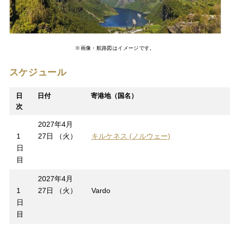
※画像・航路図はイメージです。
スケジュール
日
日付
寄港地（国名）
次
2027年4月
1
27日 （火）
キルケネス (ノルウェー)
日
目
2027年4月
1
27日 （火）
Vardo
日
目