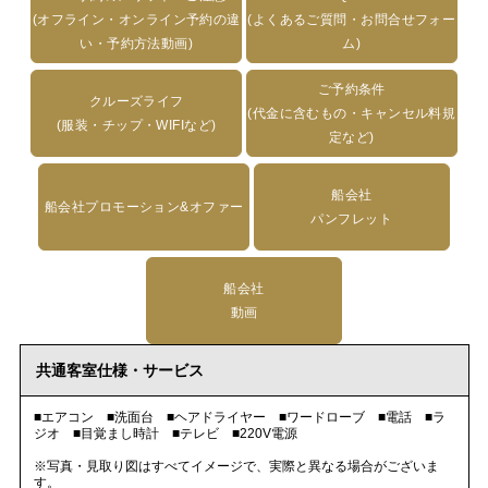
(オフライン・オンライン予約の違
(よくあるご質問・お問合せフォー
い・予約方法動画)
ム)
ご予約条件
クルーズライフ
(代金に含むもの・キャンセル料規
(服装・チップ・WIFIなど)
定など)
船会社
船会社プロモーション&オファー
パンフレット
船会社
動画
共通客室仕様・サービス
■エアコン ■洗面台 ■ヘアドライヤー ■ワードローブ ■電話 ■ラ
ジオ ■目覚まし時計 ■テレビ ■220V電源
※写真・見取り図はすべてイメージで、実際と異なる場合がございま
す。