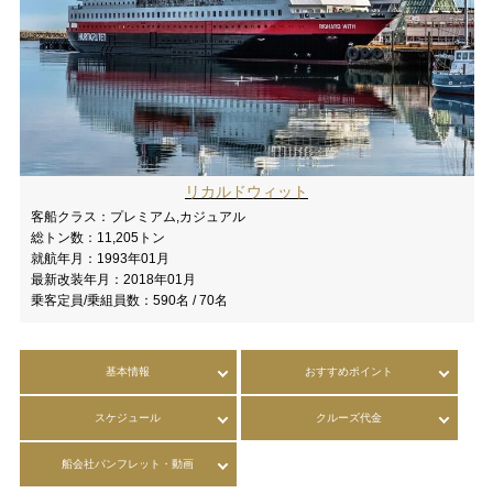
リカルドウィット
客船クラス：
プレミアム,カジュアル
総トン数：
11,205トン
就航年月：
1993年01月
最新改装年月：
2018年01月
乗客定員/乗組員数：
590名 / 70名
基本情報
おすすめポイント
スケジュール
クルーズ代金
船会社パンフレット・動画