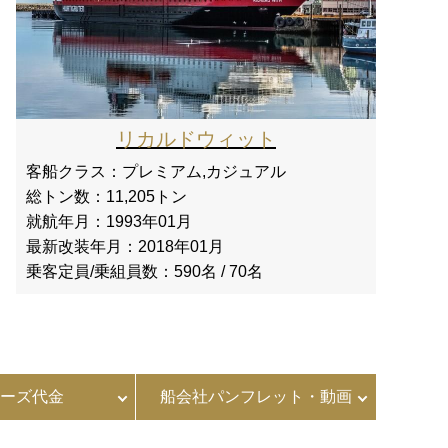
リカルドウィット
客船クラス：
プレミアム,カジュアル
総トン数：
11,205トン
就航年月：
1993年01月
最新改装年月：
2018年01月
乗客定員/乗組員数：
590名 / 70名
ーズ代金
船会社パンフレット・動画