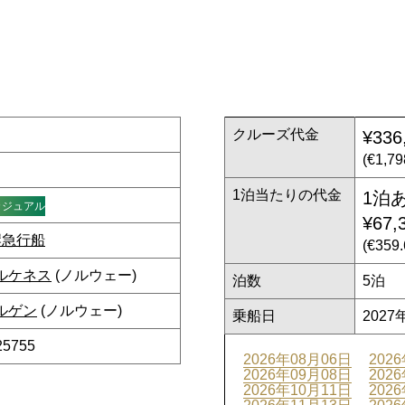
クルーズ代金
¥336
(€1,7
1泊当たりの代金
1泊
カジュアル
¥67,
岸急行船
(€35
ルケネス
(ノルウェー)
泊数
5泊
ルゲン
(ノルウェー)
乗船日
2027
25755
2026年08月06日
202
2026年09月08日
202
2026年10月11日
202