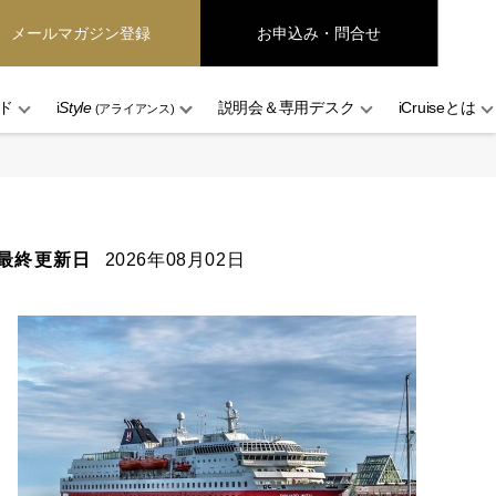
メールマガジン登録
お申込み・問合せ
ド
i
Style
説明会＆専用デスク
iCruiseとは
(アライアンス)
最終更新日
2026年08月02日