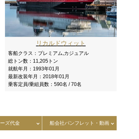
リカルドウィット
客船クラス：
プレミアム,カジュアル
総トン数：
11,205トン
就航年月：
1993年01月
最新改装年月：
2018年01月
乗客定員/乗組員数：
590名 / 70名
ーズ代金
船会社パンフレット・動画