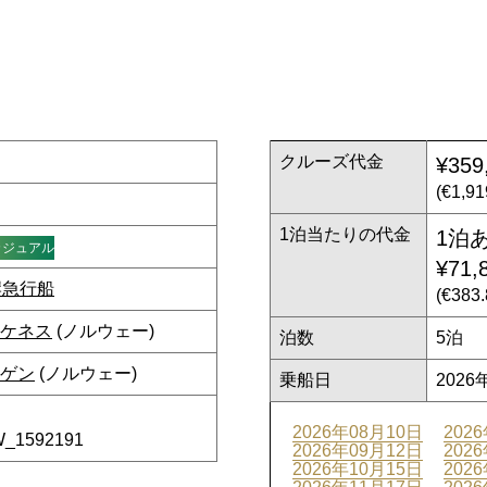
クルーズ代金
¥359
(€1,9
1泊当たりの代金
1泊
カジュアル
¥71,
岸急行船
(€38
ケネス
(ノルウェー)
泊数
5泊
ゲン
(ノルウェー)
乗船日
2026
2026年08月10日
202
W_1592191
2026年09月12日
202
2026年10月15日
202