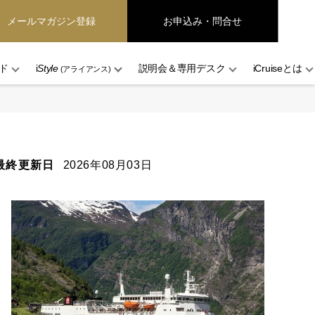
メールマガジン登録
お申込み・問合せ
ド
i
Style
説明会＆専用デスク
iCruiseとは
(アライアンス)
最終更新日
2026年08月03日