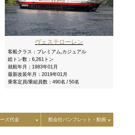
ヴェステローレン
客船クラス：
プレミアム,カジュアル
総トン数：
6,261トン
就航年月：
1983年01月
最新改装年月：
2019年01月
乗客定員/乗組員数：
490名 / 50名
ーズ代金
船会社パンフレット・動画