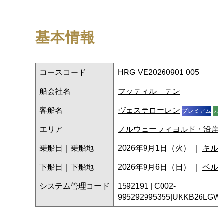
基本情報
コースコード
HRG-VE20260901-005
船会社名
フッティルーテン
客船名
ヴェステローレン
プレミアム
エリア
ノルウェーフィヨルド・沿
乗船日｜乗船地
2026年9月1日（火） ｜
キル
下船日｜下船地
2026年9月6日（日） ｜
ベル
システム管理コード
1592191 | C002-
995292995355|UKKB26LG