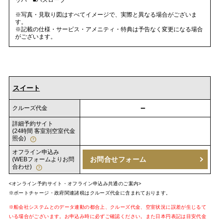
ッパ ■バスローブ
※写真・見取り図はすべてイメージで、実際と異なる場合がございま
す。
※記載の仕様・サービス・アメニティ・特典は予告なく変更になる場合
がございます。
スイート
－
クルーズ代金
詳細予約サイト
(24時間 客室別空室代金
照会)
オフライン申込み
お問合せフォーム
(WEBフォームよりお問
合わせ)
<オンライン予約サイト・オフライン申込み共通のご案内>
※ポートチャージ・政府関連諸税はクルーズ代金に含まれております。
※船会社システムとのデータ連動の都合上、クルーズ代金、空室状況に誤差が生じるて
いる場合がございます。お申込み時に必ずご確認ください。また日本円表記は目安代金