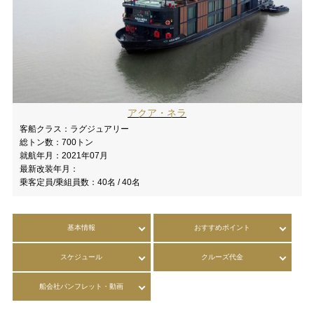
アクア・ネラ
客船クラス：
ラグジュアリー
総トン数：
700トン
就航年月：
2021年07月
最新改装年月：
乗客定員/乗組員数：
40名 / 40名
基本情報
おすすめポイント
スケジュール
クルーズ代金
船会社パンフレット・動画