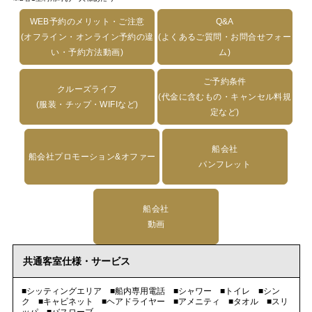
WEB予約のメリット・ご注意
Q&A
(オフライン・オンライン予約の違
(よくあるご質問・お問合せフォー
い・予約方法動画)
ム)
ご予約条件
クルーズライフ
(代金に含むもの・キャンセル料規
(服装・チップ・WIFIなど)
定など)
船会社
船会社プロモーション&オファー
パンフレット
船会社
動画
共通客室仕様・サービス
■シッティングエリア ■船内専用電話 ■シャワー ■トイレ ■シン
ク ■キャビネット ■ヘアドライヤー ■アメニティ ■タオル ■スリ