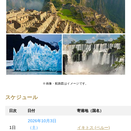
※画像・航路図はイメージです。
スケジュール
日次
日付
寄港地（国名）
2026年10月3日
1日
（土）
イキトス (ペルー)