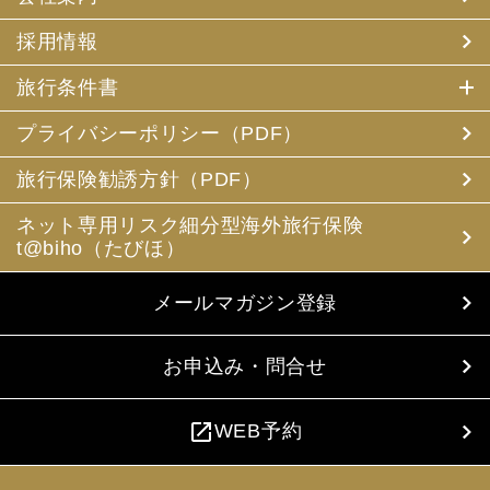
採用情報
旅行条件書
プライバシーポリシー（PDF）
旅行保険勧誘方針（PDF）
ネット専用リスク細分型海外旅行保険
t@biho（たびほ）
メールマガジン登録
お申込み・問合せ
open_in_new
WEB予約