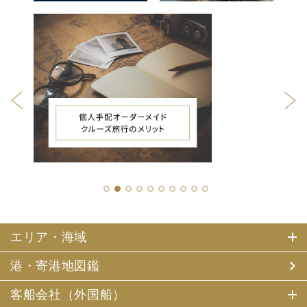
1
2
3
4
5
6
7
8
9
10
エリア・海域
港・寄港地図鑑
客船会社（外国船）