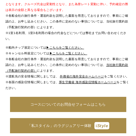
となります。クルーズ代金は変動性となり、また為替レート変動に伴い、予約確定の際
は表示の金額と異なる場合もございます。
※各船会社の旅行条件・運送約款を説明した書面を用意しておりますので、事前にご確
認の上、お申し込みください。この条件に定めのない事項については、当社旅行業約款
（手配旅行契約の部）によります。
※1室1名利用、1室3名利用の場合の代金などについては弊社までお問い合わせくださ
い。
※船内チップ規定については
▶こちらをご覧ください。
※キャンセル料規定については
▶こちらをご覧ください。
※各船会社の旅行条件・運送約款を説明した書面を用意しておりますので、事前にご確
認の上、お申し込みください。この条件に定めのない事項については、
当社旅行業約款
（手配旅行契約の部）
によります。
※渡航先の安全情報に関しましては、
外務省の海外安全ホームページ
をご覧ください。
※各国の感染症情報に関しましては、
厚生労働省 海外感染症情報ホームページ
をご覧く
ださい。
コースについてのお問合せフォームはこちら
i
Style
「私スタイル」のラグジュアリー体験