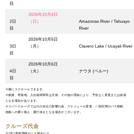
目
2026年10月4日
2日
（日）
Amazonas River / Tahuayo
目
River
2026年10月5日
3日
（月）
Clavero Lake / Ucayali River
目
2026年10月6日
4日
（火）
ナウタ (ペルー)
目
※横にスクロールできます。
※航路、寄港地、入出港時間等は天候、その他の理由により、予告なく変更または抜港
となる場合があります。
※リバークルーズでは川の水位の影響の為、スケジュール変更、一部区間のバス移動、
他船への乗り換え、運行休止となる場合がございます。
クルーズ代金
※2名1室利用時お一人様あたり