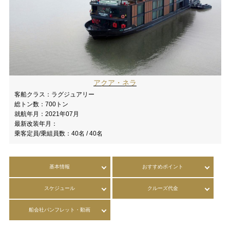
アクア・ネラ
客船クラス：
ラグジュアリー
総トン数：
700トン
就航年月：
2021年07月
最新改装年月：
乗客定員/乗組員数：
40名 / 40名
基本情報
おすすめポイント
スケジュール
クルーズ代金
船会社パンフレット・動画