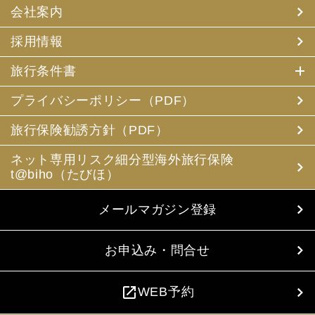
会社案内
採用情報
旅行条件書
プライバシーポリシー（PDF）
旅行保険勧誘方針（PDF）
ネット専用リスク細分型海外旅行保険
t@biho（たびほ）
メールマガジン登録
お申込み・問合せ
open_in_new
WEB予約