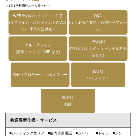
※2名1室利用時お一人様あたり
WEB予約のメリット・ご注意
Q&A
(オフライン・オンライン予約の違
(よくあるご質問・お問合せフォー
い・予約方法動画)
ム)
ご予約条件
クルーズライフ
(代金に含むもの・キャンセル料規
(服装・チップ・WIFIなど)
定など)
船会社
船会社プロモーション&オファー
パンフレット
船会社
動画
共通客室仕様・サービス
■シッティングエリア ■船内専用電話 ■シャワー ■トイレ ■シン