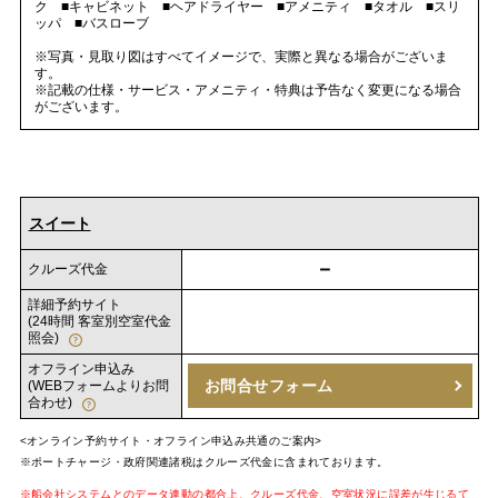
ク ■キャビネット ■ヘアドライヤー ■アメニティ ■タオル ■スリ
ッパ ■バスローブ
※写真・見取り図はすべてイメージで、実際と異なる場合がございま
す。
※記載の仕様・サービス・アメニティ・特典は予告なく変更になる場合
がございます。
スイート
－
クルーズ代金
詳細予約サイト
(24時間 客室別空室代金
照会)
オフライン申込み
お問合せフォーム
(WEBフォームよりお問
合わせ)
<オンライン予約サイト・オフライン申込み共通のご案内>
※ポートチャージ・政府関連諸税はクルーズ代金に含まれております。
※船会社システムとのデータ連動の都合上、クルーズ代金、空室状況に誤差が生じるて