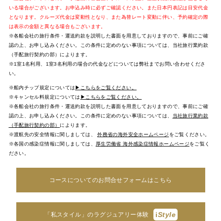
いる場合がございます。お申込み時に必ずご確認ください。また日本円表記は目安代金
となります。クルーズ代金は変動性となり、また為替レート変動に伴い、予約確定の際
は表示の金額と異なる場合もございます。
※各船会社の旅行条件・運送約款を説明した書面を用意しておりますので、事前にご確
認の上、お申し込みください。この条件に定めのない事項については、当社旅行業約款
（手配旅行契約の部）によります。
※1室1名利用、1室3名利用の場合の代金などについては弊社までお問い合わせくださ
い。
※船内チップ規定については
▶こちらをご覧ください。
※キャンセル料規定については
▶こちらをご覧ください。
※各船会社の旅行条件・運送約款を説明した書面を用意しておりますので、事前にご確
認の上、お申し込みください。この条件に定めのない事項については、
当社旅行業約款
（手配旅行契約の部）
によります。
※渡航先の安全情報に関しましては、
外務省の海外安全ホームページ
をご覧ください。
※各国の感染症情報に関しましては、
厚生労働省 海外感染症情報ホームページ
をご覧く
ださい。
コースについてのお問合せフォームはこちら
i
Style
「私スタイル」のラグジュアリー体験