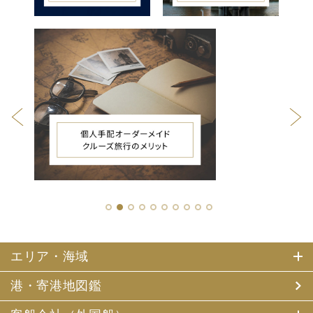
1
2
3
4
5
6
7
8
9
10
エリア・海域
港・寄港地図鑑