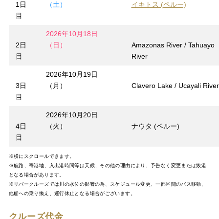
1日
（土）
イキトス (ペルー)
目
2026年10月18日
2日
（日）
Amazonas River / Tahuayo
目
River
2026年10月19日
3日
（月）
Clavero Lake / Ucayali River
目
2026年10月20日
4日
（火）
ナウタ (ペルー)
目
※横にスクロールできます。
※航路、寄港地、入出港時間等は天候、その他の理由により、予告なく変更または抜港
となる場合があります。
※リバークルーズでは川の水位の影響の為、スケジュール変更、一部区間のバス移動、
他船への乗り換え、運行休止となる場合がございます。
クルーズ代金