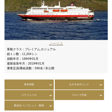
ノーリス
客船クラス：
プレミアム,カジュアル
総トン数：
11,204トン
就航年月：
1994年01月
最新改装年月：
2019年01月
乗客定員/乗組員数：
590名 / 非公開
基本情報
おすすめポイント
スケジュール
クルーズ代金
船会社パンフレット・動画