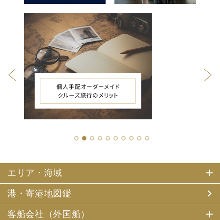
1
2
3
4
5
6
7
8
9
10
エリア・海域
港・寄港地図鑑
客船会社（外国船）