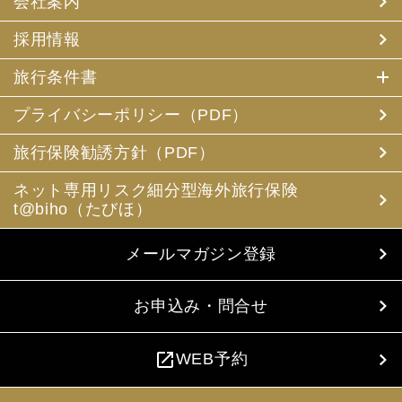
会社案内
採用情報
旅行条件書
プライバシーポリシー（PDF）
旅行保険勧誘方針（PDF）
ネット専用リスク細分型海外旅行保険
t@biho（たびほ）
メールマガジン登録
お申込み・問合せ
open_in_new
WEB予約