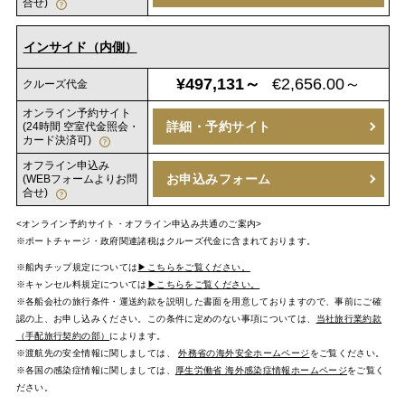
合せ)
インサイド（内側）
¥497,131～
€2,656.00～
クルーズ代金
オンライン予約サイト
詳細・予約サイト
(24時間 空室代金照会・
カード決済可)
オフライン申込み
お申込みフォーム
(WEBフォームよりお問
合せ)
<オンライン予約サイト・オフライン申込み共通のご案内>
※ポートチャージ・政府関連諸税はクルーズ代金に含まれております。
※船内チップ規定については
▶こちらをご覧ください。
※キャンセル料規定については
▶こちらをご覧ください。
※各船会社の旅行条件・運送約款を説明した書面を用意しておりますので、事前にご確
認の上、お申し込みください。この条件に定めのない事項については、
当社旅行業約款
（手配旅行契約の部）
によります。
※渡航先の安全情報に関しましては、
外務省の海外安全ホームページ
をご覧ください。
※各国の感染症情報に関しましては、
厚生労働省 海外感染症情報ホームページ
をご覧く
ださい。