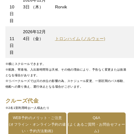
2026年12月
10
3日 （木）
Rorvik
日
目
2026年12月
11
4日 （金）
トロンハイム (ノルウェー)
日
目
※横にスクロールできます。
※航路、寄港地、入出港時間等は天候、その他の理由により、予告なく変更または抜港
となる場合があります。
※リバークルーズでは川の水位の影響の為、スケジュール変更、一部区間のバス移動、
他船への乗り換え、運行休止となる場合がございます。
クルーズ代金
※2名1室利用時お一人様あたり
WEB予約のメリット・ご注意
Q&A
(オフライン・オンライン予約の違
(よくあるご質問・お問合せフォー
い・予約方法動画)
ム)