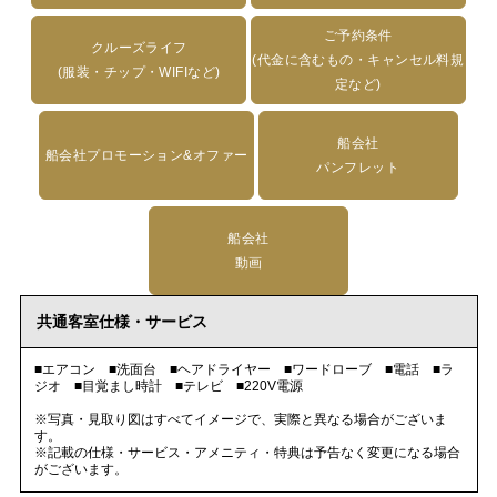
ご予約条件
クルーズライフ
(代金に含むもの・キャンセル料規
(服装・チップ・WIFIなど)
定など)
船会社
船会社プロモーション&オファー
パンフレット
船会社
動画
共通客室仕様・サービス
■エアコン ■洗面台 ■ヘアドライヤー ■ワードローブ ■電話 ■ラ
ジオ ■目覚まし時計 ■テレビ ■220V電源
※写真・見取り図はすべてイメージで、実際と異なる場合がございま
す。
※記載の仕様・サービス・アメニティ・特典は予告なく変更になる場合
がございます。