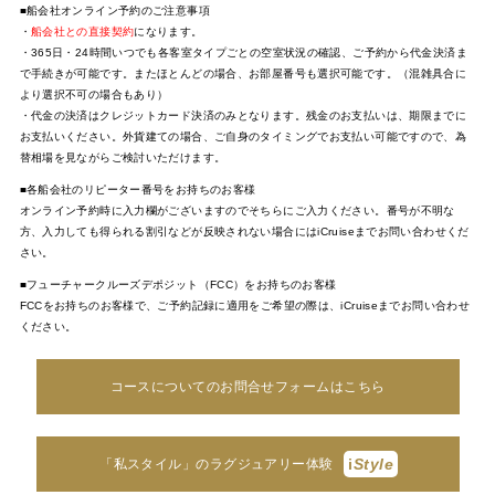
■船会社オンライン予約のご注意事項
・
船会社との直接契約
になります。
・365日・24時間いつでも各客室タイプごとの空室状況の確認、ご予約から代金決済ま
で手続きが可能です。またほとんどの場合、お部屋番号も選択可能です。（混雑具合に
より選択不可の場合もあり）
・代金の決済はクレジットカード決済のみとなります。残金のお支払いは、期限までに
お支払いください。外貨建ての場合、ご自身のタイミングでお支払い可能ですので、為
替相場を見ながらご検討いただけます。
■各船会社のリピーター番号をお持ちのお客様
オンライン予約時に入力欄がございますのでそちらにご入力ください。番号が不明な
方、入力しても得られる割引などが反映されない場合にはiCruiseまでお問い合わせくだ
さい。
■フューチャークルーズデポジット（FCC）をお持ちのお客様
FCCをお持ちのお客様で、ご予約記録に適用をご希望の際は、iCruiseまでお問い合わせ
ください。
コースについてのお問合せフォームはこちら
i
Style
「私スタイル」のラグジュアリー体験