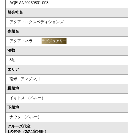
AQE-AN20260801-003
船会社名
アクア・エクスペディションズ
客船名
アクア・ネラ
ラグジュアリー
泊数
3泊
エリア
南米 | アマゾン川
乗船地
イキトス （ペルー）
下船地
ナウタ （ペルー）
クルーズ代金
1名代金（2名1室利用）