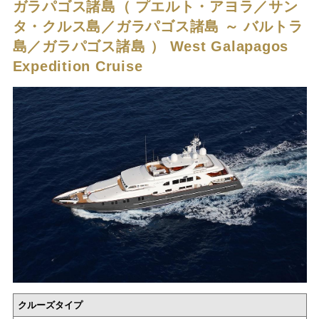
ガラパゴス諸島（ プエルト・アヨラ／サン
タ・クルス島／ガラパゴス諸島 ～ バルトラ
島／ガラパゴス諸島 ）
West Galapagos
Expedition Cruise
クルーズタイプ