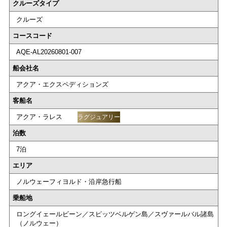
クルーズタイプ
クルーズ
コースコード
AQE-AL20260801-007
船会社名
アクア・エクスペディションズ
客船名
アクア・ラレス
ラグジュアリー
泊数
7泊
エリア
ノルウェーフィヨルド・沿岸急行船
乗船地
ロングイェールビーン／スピッツベルゲン島／スヴァールバル諸島
（ノルウェー）