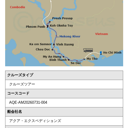
クルーズタイプ
クルーズツアー
コースコード
AQE-AM20260731-004
船会社名
アクア・エクスペディションズ