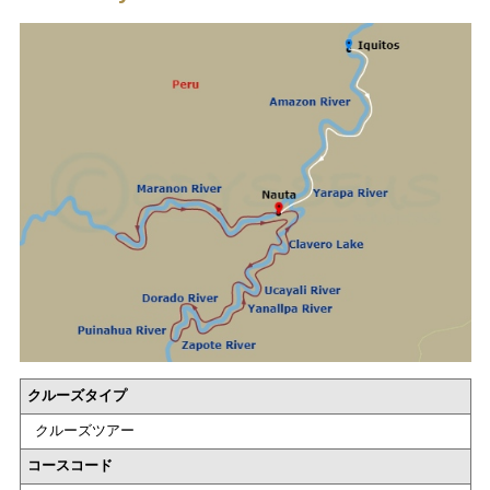
クルーズタイプ
クルーズツアー
コースコード