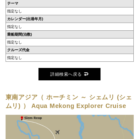
テーマ
指定なし
カレンダー(出港年月)
指定なし
乗船期間(泊数)
指定なし
クルーズ代金
指定なし
詳細検索へ戻る
東南アジア（ ホーチミン ～ シェムリ (シェ
ムリ) ）
Aqua Mekong Explorer Cruise