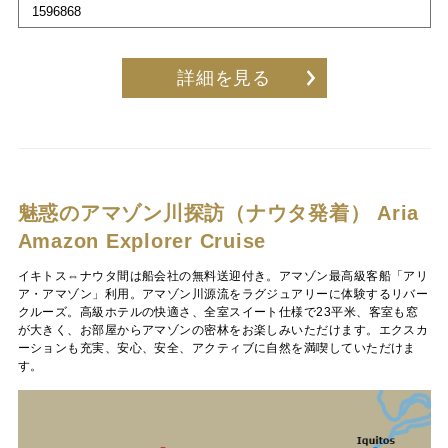
1596868
詳細を見る
魅惑のアマゾン川探訪（ナウタ発着）
Aria
Amazon Explorer Cruise
イキトス⇔ナウタ間は船会社の無料送迎付き。アマゾン最高級客船「アリ
ア・アマゾン」利用。アマゾン川源流をラグジュアリーに体験するリバー
クルーズ。高級ホテルの快適さ、全室スイート仕様で23平米、客室も窓
が大きく、お部屋からアマゾンの密林をお楽しみいただけます。エクスカ
ーションも充実、安心、安全、アクティブに自然を満喫していただけま
す。