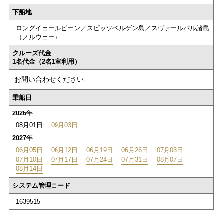
下船地
ロングイェールビーン／スピッツベルゲン島／スヴァールバル諸島
（ノルウェー）
クルーズ代金
1名代金（2名1室利用）
お問い合わせください
乗船日
2026年
08月01日
09月03日
2027年
06月05日
06月12日
06月19日
06月26日
07月03日
07月10日
07月17日
07月24日
07月31日
08月07日
08月14日
システム管理コード
1639515