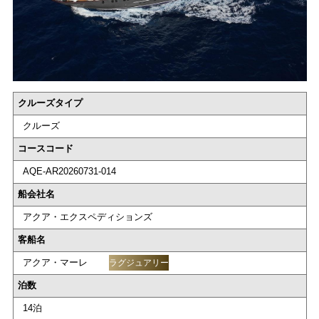
クルーズタイプ
クルーズ
コースコード
AQE-AR20260731-014
船会社名
アクア・エクスペディションズ
客船名
アクア・マーレ
ラグジュアリー
泊数
14泊