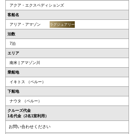
アクア・エクスペディションズ
客船名
アリア・アマゾン
ラグジュアリー
泊数
7泊
エリア
南米 | アマゾン川
乗船地
イキトス （ペルー）
下船地
ナウタ （ペルー）
クルーズ代金
1名代金（2名1室利用）
お問い合わせください