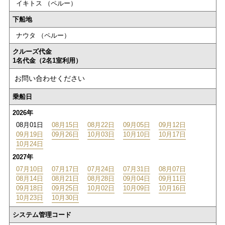
イキトス （ペルー）
下船地
ナウタ （ペルー）
クルーズ代金
1名代金（2名1室利用）
お問い合わせください
乗船日
2026年
08月01日
08月15日
08月22日
09月05日
09月12日
09月19日
09月26日
10月03日
10月10日
10月17日
10月24日
2027年
07月10日
07月17日
07月24日
07月31日
08月07日
08月14日
08月21日
08月28日
09月04日
09月11日
09月18日
09月25日
10月02日
10月09日
10月16日
10月23日
10月30日
システム管理コード