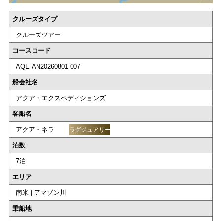
クルーズタイプ
クルーズツアー
コースコード
AQE-AN20260801-007
船会社名
アクア・エクスペディションズ
客船名
アクア・ネラ
ラグジュアリー
泊数
7泊
エリア
南米 | アマゾン川
乗船地