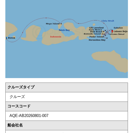
クルーズタイプ
クルーズ
コースコード
AQE-AB20260801-007
船会社名