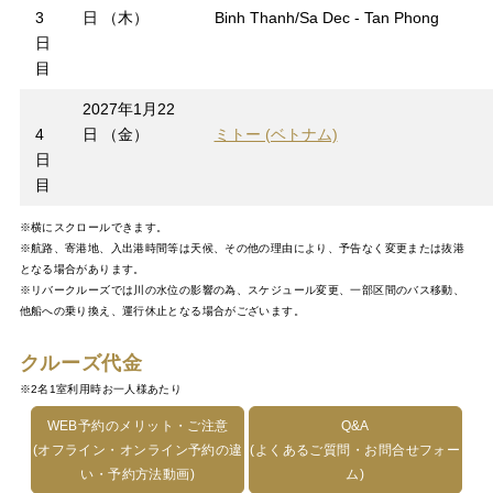
3
日 （木）
Binh Thanh/Sa Dec - Tan Phong
日
目
2027年1月22
4
日 （金）
ミトー (ベトナム)
日
目
※横にスクロールできます。
※航路、寄港地、入出港時間等は天候、その他の理由により、予告なく変更または抜港
となる場合があります。
※リバークルーズでは川の水位の影響の為、スケジュール変更、一部区間のバス移動、
他船への乗り換え、運行休止となる場合がございます。
クルーズ代金
※2名1室利用時お一人様あたり
WEB予約のメリット・ご注意
Q&A
(オフライン・オンライン予約の違
(よくあるご質問・お問合せフォー
い・予約方法動画)
ム)