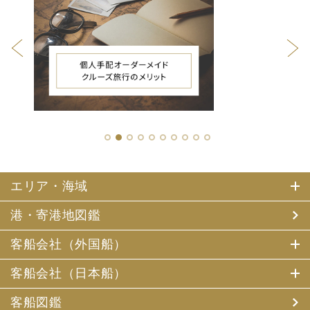
1
2
3
4
5
6
7
8
9
10
エリア・海域
港・寄港地図鑑
客船会社（外国船）
客船会社（日本船）
客船図鑑