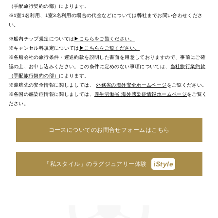
（手配旅行契約の部）によります。
※1室1名利用、1室3名利用の場合の代金などについては弊社までお問い合わせくださ
い。
※船内チップ規定については
▶こちらをご覧ください。
※キャンセル料規定については
▶こちらをご覧ください。
※各船会社の旅行条件・運送約款を説明した書面を用意しておりますので、事前にご確
認の上、お申し込みください。この条件に定めのない事項については、
当社旅行業約款
（手配旅行契約の部）
によります。
※渡航先の安全情報に関しましては、
外務省の海外安全ホームページ
をご覧ください。
※各国の感染症情報に関しましては、
厚生労働省 海外感染症情報ホームページ
をご覧く
ださい。
コースについてのお問合せフォームはこちら
i
Style
「私スタイル」のラグジュアリー体験