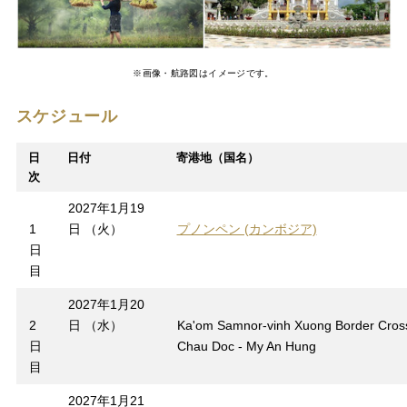
※画像・航路図はイメージです。
スケジュール
日
日付
寄港地（国名）
次
2027年1月19
1
日 （火）
プノンペン (カンボジア)
日
目
2027年1月20
2
日 （水）
Ka'om Samnor-vinh Xuong Border Cross
日
Chau Doc - My An Hung
目
2027年1月21