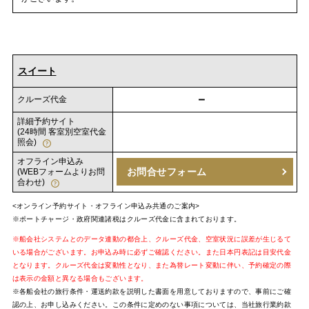
スイート
－
クルーズ代金
詳細予約サイト
(24時間 客室別空室代金
照会)
オフライン申込み
お問合せフォーム
(WEBフォームよりお問
合わせ)
<オンライン予約サイト・オフライン申込み共通のご案内>
※ポートチャージ・政府関連諸税はクルーズ代金に含まれております。
※船会社システムとのデータ連動の都合上、クルーズ代金、空室状況に誤差が生じるて
いる場合がございます。お申込み時に必ずご確認ください。また日本円表記は目安代金
となります。クルーズ代金は変動性となり、また為替レート変動に伴い、予約確定の際
は表示の金額と異なる場合もございます。
※各船会社の旅行条件・運送約款を説明した書面を用意しておりますので、事前にご確
認の上、お申し込みください。この条件に定めのない事項については、当社旅行業約款