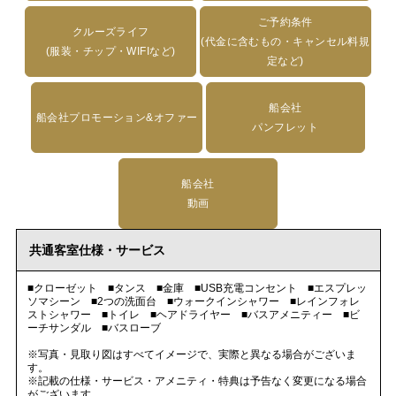
ご予約条件
クルーズライフ
(代金に含むもの・キャンセル料規
(服装・チップ・WIFIなど)
定など)
船会社
船会社プロモーション&オファー
パンフレット
船会社
動画
共通客室仕様・サービス
■クローゼット ■タンス ■金庫 ■USB充電コンセント ■エスプレッ
ソマシーン ■2つの洗面台 ■ウォークインシャワー ■レインフォレ
ストシャワー ■トイレ ■ヘアドライヤー ■バスアメニティー ■ビ
ーチサンダル ■バスローブ
※写真・見取り図はすべてイメージで、実際と異なる場合がございま
す。
※記載の仕様・サービス・アメニティ・特典は予告なく変更になる場合
がございます。