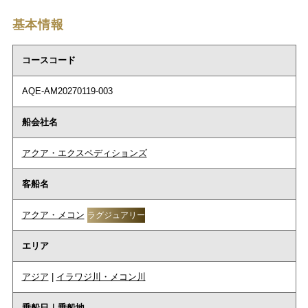
基本情報
コースコード
AQE-AM20270119-003
船会社名
アクア・エクスペディションズ
客船名
アクア・メコン
ラグジュアリー
エリア
アジア
|
イラワジ川・メコン川
乗船日｜乗船地