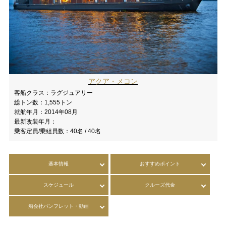
アクア・メコン
客船クラス：
ラグジュアリー
総トン数：
1,555トン
就航年月：
2014年08月
最新改装年月：
乗客定員/乗組員数：
40名 / 40名
基本情報
おすすめポイント
スケジュール
クルーズ代金
船会社パンフレット・動画