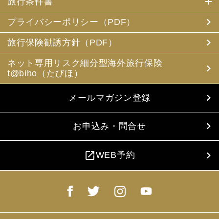
旅行条件書
プライバシーポリシー（PDF）
旅行保険勧誘方針（PDF）
ネット専用リスク細分型海外旅行保険
t@biho（たびほ）
メールマガジン登録
お申込み・問合せ
open_in_new
WEB予約