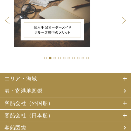
1
2
3
4
5
6
7
8
9
10
エリア・海域
港・寄港地図鑑
客船会社（外国船）
客船会社（日本船）
客船図鑑