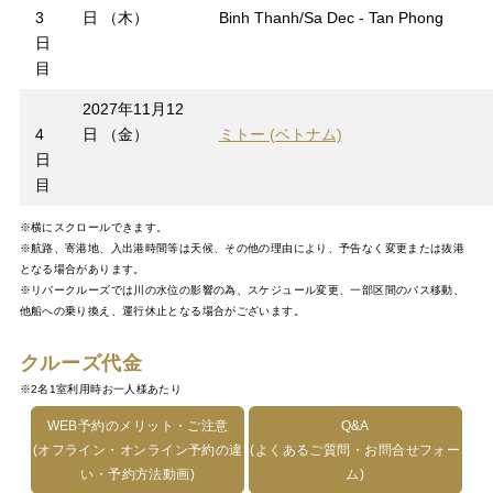
3
日 （木）
Binh Thanh/Sa Dec - Tan Phong
日
目
2027年11月12
4
日 （金）
ミトー (ベトナム)
日
目
※横にスクロールできます。
※航路、寄港地、入出港時間等は天候、その他の理由により、予告なく変更または抜港
となる場合があります。
※リバークルーズでは川の水位の影響の為、スケジュール変更、一部区間のバス移動、
他船への乗り換え、運行休止となる場合がございます。
クルーズ代金
※2名1室利用時お一人様あたり
WEB予約のメリット・ご注意
Q&A
(オフライン・オンライン予約の違
(よくあるご質問・お問合せフォー
い・予約方法動画)
ム)