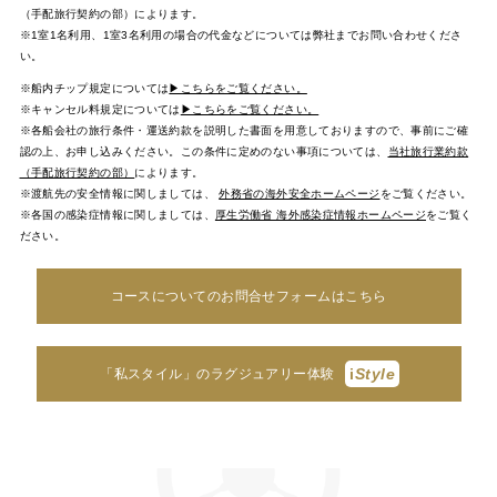
（手配旅行契約の部）によります。
※1室1名利用、1室3名利用の場合の代金などについては弊社までお問い合わせくださ
い。
※船内チップ規定については
▶こちらをご覧ください。
※キャンセル料規定については
▶こちらをご覧ください。
※各船会社の旅行条件・運送約款を説明した書面を用意しておりますので、事前にご確
認の上、お申し込みください。この条件に定めのない事項については、
当社旅行業約款
（手配旅行契約の部）
によります。
※渡航先の安全情報に関しましては、
外務省の海外安全ホームページ
をご覧ください。
※各国の感染症情報に関しましては、
厚生労働省 海外感染症情報ホームページ
をご覧く
ださい。
コースについてのお問合せフォームはこちら
i
Style
「私スタイル」のラグジュアリー体験