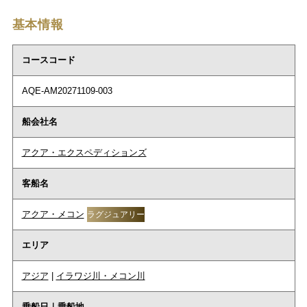
基本情報
コースコード
AQE-AM20271109-003
船会社名
アクア・エクスペディションズ
客船名
アクア・メコン
ラグジュアリー
エリア
アジア
|
イラワジ川・メコン川
乗船日｜乗船地