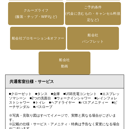
ご予約条件
クルーズライフ
(代金に含むもの・キャンセル料規
(服装・チップ・WIFIなど)
定など)
船会社
船会社プロモーション&オファー
パンフレット
船会社
動画
共通客室仕様・サービス
■クローゼット ■タンス ■金庫 ■USB充電コンセント ■エスプレッ
ソマシーン ■2つの洗面台 ■ウォークインシャワー ■レインフォレ
ストシャワー ■トイレ ■ヘアドライヤー ■バスアメニティー ■ビ
ーチサンダル ■バスローブ
※写真・見取り図はすべてイメージで、実際と異なる場合がございま
す。
※記載の仕様・サービス・アメニティ・特典は予告なく変更になる場合
がございます。