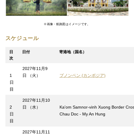
※画像・航路図はイメージです。
スケジュール
日
日付
寄港地（国名）
次
2027年11月9
1
日 （火）
プノンペン (カンボジア)
日
目
2027年11月10
2
日 （水）
Ka'om Samnor-vinh Xuong Border Cros
日
Chau Doc - My An Hung
目
2027年11月11