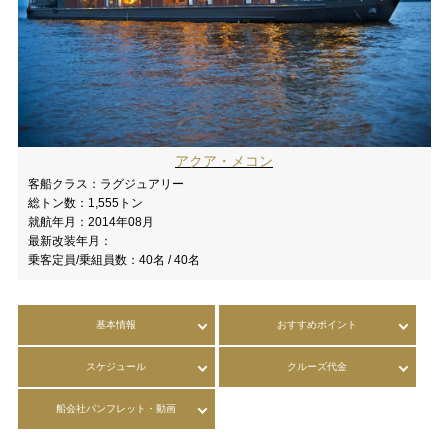
アクア・メコン
客船クラス：
ラグジュアリー
総トン数：
1,555トン
就航年月：
2014年08月
最新改装年月：
乗客定員/乗組員数：
40名 / 40名
基本情報
おすすめポイント
スケジュール
クルーズ代金
船会社パンフレット・動画