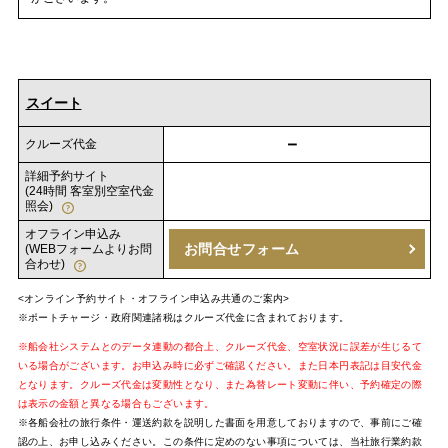
スイート
－
クルーズ代金
詳細予約サイト
(24時間 客室別空室代金
照会)
オフライン申込み
お問合せフォーム
(WEBフォームよりお問
合わせ)
<オンライン予約サイト・オフライン申込み共通のご案内>
※ポートチャージ・政府関連諸税はクルーズ代金に含まれております。
※船会社システムとのデータ連動の都合上、クルーズ代金、空室状況に誤差が生じるて
いる場合がございます。お申込み時に必ずご確認ください。また日本円表記は目安代金
となります。クルーズ代金は変動性となり、また為替レート変動に伴い、予約確定の際
は表示の金額と異なる場合もございます。
※各船会社の旅行条件・運送約款を説明した書面を用意しておりますので、事前にご確
認の上、お申し込みください。この条件に定めのない事項については、当社旅行業約款