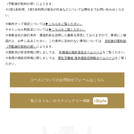
（手配旅行契約の部）によります。
※1室1名利用、1室3名利用の場合の代金などについては弊社までお問い合わせくださ
い。
※船内チップ規定については
▶こちらをご覧ください。
※キャンセル料規定については
▶こちらをご覧ください。
※各船会社の旅行条件・運送約款を説明した書面を用意しておりますので、事前にご確
認の上、お申し込みください。この条件に定めのない事項については、
当社旅行業約款
（手配旅行契約の部）
によります。
※渡航先の安全情報に関しましては、
外務省の海外安全ホームページ
をご覧ください。
※各国の感染症情報に関しましては、
厚生労働省 海外感染症情報ホームページ
をご覧く
ださい。
コースについてのお問合せフォームはこちら
i
Style
「私スタイル」のラグジュアリー体験