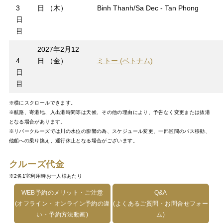
3
日 （木）
Binh Thanh/Sa Dec - Tan Phong
日
目
2027年2月12
4
日 （金）
ミトー (ベトナム)
日
目
※横にスクロールできます。
※航路、寄港地、入出港時間等は天候、その他の理由により、予告なく変更または抜港
となる場合があります。
※リバークルーズでは川の水位の影響の為、スケジュール変更、一部区間のバス移動、
他船への乗り換え、運行休止となる場合がございます。
クルーズ代金
※2名1室利用時お一人様あたり
WEB予約のメリット・ご注意
Q&A
(オフライン・オンライン予約の違
(よくあるご質問・お問合せフォー
い・予約方法動画)
ム)