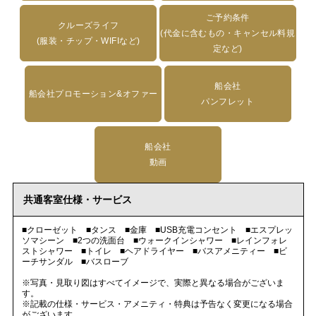
ご予約条件
クルーズライフ
(代金に含むもの・キャンセル料規
(服装・チップ・WIFIなど)
定など)
船会社
船会社プロモーション&オファー
パンフレット
船会社
動画
共通客室仕様・サービス
■クローゼット ■タンス ■金庫 ■USB充電コンセント ■エスプレッ
ソマシーン ■2つの洗面台 ■ウォークインシャワー ■レインフォレ
ストシャワー ■トイレ ■ヘアドライヤー ■バスアメニティー ■ビ
ーチサンダル ■バスローブ
※写真・見取り図はすべてイメージで、実際と異なる場合がございま
す。
※記載の仕様・サービス・アメニティ・特典は予告なく変更になる場合
がございます。