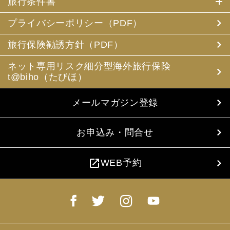
旅行条件書
プライバシーポリシー（PDF）
旅行保険勧誘方針（PDF）
ネット専用リスク細分型海外旅行保険
t@biho（たびほ）
メールマガジン登録
お申込み・問合せ
open_in_new
WEB予約