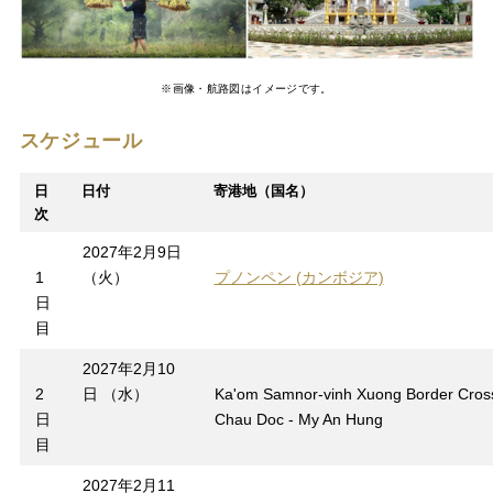
※画像・航路図はイメージです。
スケジュール
日
日付
寄港地（国名）
次
2027年2月9日
1
（火）
プノンペン (カンボジア)
日
目
2027年2月10
2
日 （水）
Ka'om Samnor-vinh Xuong Border Cross
日
Chau Doc - My An Hung
目
2027年2月11