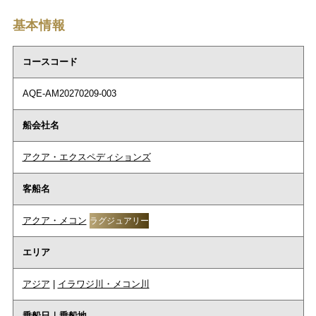
基本情報
コースコード
AQE-AM20270209-003
船会社名
アクア・エクスペディションズ
客船名
アクア・メコン
ラグジュアリー
エリア
アジア
|
イラワジ川・メコン川
乗船日｜乗船地