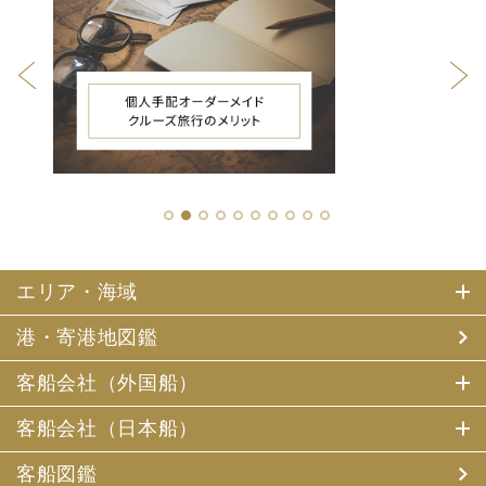
1
2
3
4
5
6
7
8
9
10
エリア・海域
港・寄港地図鑑
客船会社（外国船）
客船会社（日本船）
客船図鑑