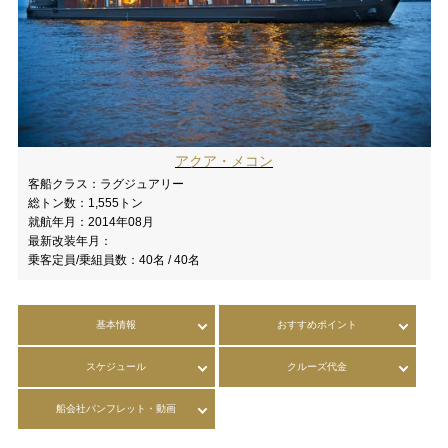
アクア・メコン
客船クラス：
ラグジュアリー
総トン数：
1,555トン
就航年月：
2014年08月
最新改装年月：
乗客定員/乗組員数：
40名 / 40名
基本情報
おすすめポイント
スケジュール
クルーズ代金
船会社パンフレット・動画