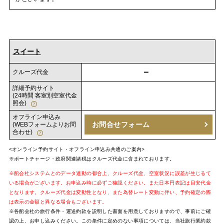
スイート
－
クルーズ代金
詳細予約サイト
(24時間 客室別空室代金
照会)
オフライン申込み
お問合せフォーム
(WEBフォームよりお問
合わせ)
<オンライン予約サイト・オフライン申込み共通のご案内>
※ポートチャージ・政府関連諸税はクルーズ代金に含まれております。
※船会社システムとのデータ連動の都合上、クルーズ代金、空室状況に誤差が生じるて
いる場合がございます。お申込み時に必ずご確認ください。また日本円表記は目安代金
となります。クルーズ代金は変動性となり、また為替レート変動に伴い、予約確定の際
は表示の金額と異なる場合もございます。
※各船会社の旅行条件・運送約款を説明した書面を用意しておりますので、事前にご確
認の上、お申し込みください。この条件に定めのない事項については、当社旅行業約款