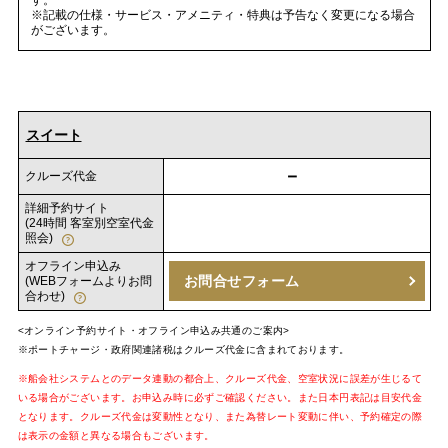
※記載の仕様・サービス・アメニティ・特典は予告なく変更になる場合
がございます。
スイート
－
クルーズ代金
詳細予約サイト
(24時間 客室別空室代金
照会)
オフライン申込み
お問合せフォーム
(WEBフォームよりお問
合わせ)
<オンライン予約サイト・オフライン申込み共通のご案内>
※ポートチャージ・政府関連諸税はクルーズ代金に含まれております。
※船会社システムとのデータ連動の都合上、クルーズ代金、空室状況に誤差が生じるて
いる場合がございます。お申込み時に必ずご確認ください。また日本円表記は目安代金
となります。クルーズ代金は変動性となり、また為替レート変動に伴い、予約確定の際
は表示の金額と異なる場合もございます。