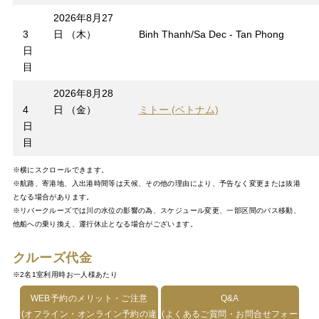
2026年8月27
3
日 （木）
Binh Thanh/Sa Dec - Tan Phong
日
目
2026年8月28
4
日 （金）
ミトー (ベトナム)
日
目
※横にスクロールできます。
※航路、寄港地、入出港時間等は天候、その他の理由により、予告なく変更または抜港
となる場合があります。
※リバークルーズでは川の水位の影響の為、スケジュール変更、一部区間のバス移動、
他船への乗り換え、運行休止となる場合がございます。
クルーズ代金
※2名1室利用時お一人様あたり
WEB予約のメリット・ご注意
Q&A
(オフライン・オンライン予約の違
(よくあるご質問・お問合せフォー