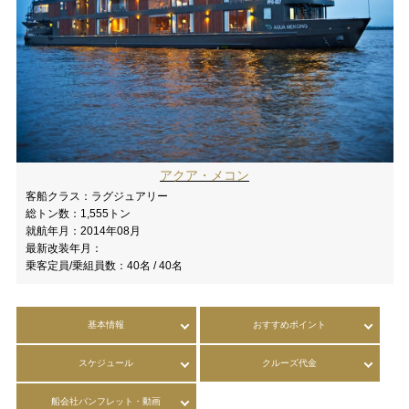
アクア・メコン
客船クラス：
ラグジュアリー
総トン数：
1,555トン
就航年月：
2014年08月
最新改装年月：
乗客定員/乗組員数：
40名 / 40名
基本情報
おすすめポイント
スケジュール
クルーズ代金
船会社パンフレット・動画