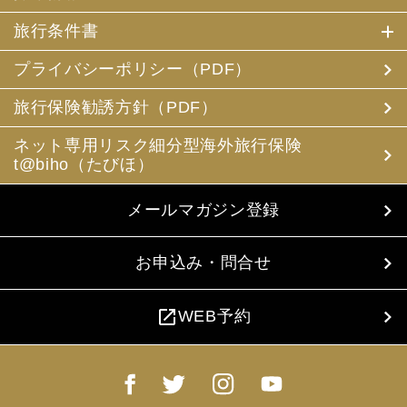
旅行条件書
プライバシーポリシー（PDF）
旅行保険勧誘方針（PDF）
ネット専用リスク細分型海外旅行保険
t@biho（たびほ）
メールマガジン登録
お申込み・問合せ
open_in_new
WEB予約