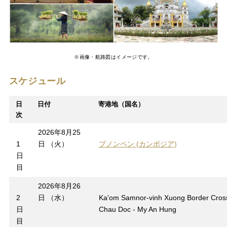
※画像・航路図はイメージです。
スケジュール
日
日付
寄港地（国名）
次
2026年8月25
1
日 （火）
プノンペン (カンボジア)
日
目
2026年8月26
2
日 （水）
Ka'om Samnor-vinh Xuong Border Cross
日
Chau Doc - My An Hung
目