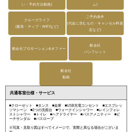
い・予約方法動画)
ム)
ご予約条件
クルーズライフ
(代金に含むもの・キャンセル料規
(服装・チップ・WIFIなど)
定など)
船会社
船会社プロモーション&オファー
パンフレット
船会社
動画
共通客室仕様・サービス
■クローゼット ■タンス ■金庫 ■USB充電コンセント ■エスプレッ
ソマシーン ■2つの洗面台 ■ウォークインシャワー ■レインフォレ
ストシャワー ■トイレ ■ヘアドライヤー ■バスアメニティー ■ビ
ーチサンダル ■バスローブ
※写真・見取り図はすべてイメージで、実際と異なる場合がございま
す。