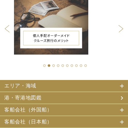
1
2
3
4
5
6
7
8
9
10
エリア・海域
港・寄港地図鑑
客船会社（外国船）
客船会社（日本船）