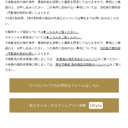
※各船会社の旅行条件・運送約款を説明した書面を用意しておりますので、事前にご確
認の上、お申し込みください。この条件に定めのない事項については、当社旅行業約款
（手配旅行契約の部）によります。
※1室1名利用、1室3名利用の場合の代金などについては弊社までお問い合わせくださ
い。
※船内チップ規定については
▶こちらをご覧ください。
※キャンセル料規定については
▶こちらをご覧ください。
※各船会社の旅行条件・運送約款を説明した書面を用意しておりますので、事前にご確
認の上、お申し込みください。この条件に定めのない事項については、
当社旅行業約款
（手配旅行契約の部）
によります。
※渡航先の安全情報に関しましては、
外務省の海外安全ホームページ
をご覧ください。
※各国の感染症情報に関しましては、
厚生労働省 海外感染症情報ホームページ
をご覧く
ださい。
コースについてのお問合せフォームはこちら
i
Style
「私スタイル」のラグジュアリー体験