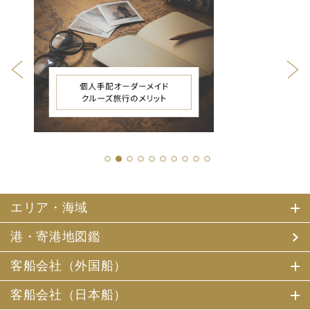
1
2
3
4
5
6
7
8
9
10
エリア・海域
港・寄港地図鑑
客船会社（外国船）
客船会社（日本船）