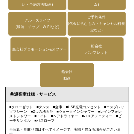
い・予約方法動画)
ム)
ご予約条件
クルーズライフ
(代金に含むもの・キャンセル料規
(服装・チップ・WIFIなど)
定など)
船会社
船会社プロモーション&オファー
パンフレット
船会社
動画
共通客室仕様・サービス
■クローゼット ■タンス ■金庫 ■USB充電コンセント ■エスプレッ
ソマシーン ■2つの洗面台 ■ウォークインシャワー ■レインフォレ
ストシャワー ■トイレ ■ヘアドライヤー ■バスアメニティー ■ビ
ーチサンダル ■バスローブ
※写真・見取り図はすべてイメージで、実際と異なる場合がございま
す。