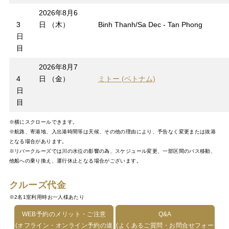
2026年8月6
3
日 （木）
Binh Thanh/Sa Dec - Tan Phong
日
目
2026年8月7
4
日 （金）
ミトー (ベトナム)
日
目
※横にスクロールできます。
※航路、寄港地、入出港時間等は天候、その他の理由により、予告なく変更または抜港
となる場合があります。
※リバークルーズでは川の水位の影響の為、スケジュール変更、一部区間のバス移動、
他船への乗り換え、運行休止となる場合がございます。
クルーズ代金
※2名1室利用時お一人様あたり
WEB予約のメリット・ご注意
Q&A
(オフライン・オンライン予約の違
(よくあるご質問・お問合せフォー