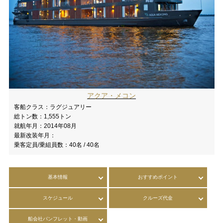
アクア・メコン
客船クラス：
ラグジュアリー
総トン数：
1,555トン
就航年月：
2014年08月
最新改装年月：
乗客定員/乗組員数：
40名 / 40名
基本情報
おすすめポイント
スケジュール
クルーズ代金
船会社パンフレット・動画