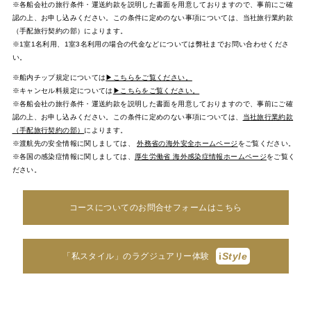
※各船会社の旅行条件・運送約款を説明した書面を用意しておりますので、事前にご確
認の上、お申し込みください。この条件に定めのない事項については、当社旅行業約款
（手配旅行契約の部）によります。
※1室1名利用、1室3名利用の場合の代金などについては弊社までお問い合わせくださ
い。
※船内チップ規定については
▶こちらをご覧ください。
※キャンセル料規定については
▶こちらをご覧ください。
※各船会社の旅行条件・運送約款を説明した書面を用意しておりますので、事前にご確
認の上、お申し込みください。この条件に定めのない事項については、
当社旅行業約款
（手配旅行契約の部）
によります。
※渡航先の安全情報に関しましては、
外務省の海外安全ホームページ
をご覧ください。
※各国の感染症情報に関しましては、
厚生労働省 海外感染症情報ホームページ
をご覧く
ださい。
コースについてのお問合せフォームはこちら
i
Style
「私スタイル」のラグジュアリー体験