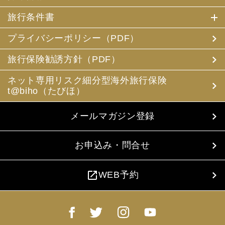
旅行条件書
プライバシーポリシー（PDF）
旅行保険勧誘方針（PDF）
ネット専用リスク細分型海外旅行保険
t@biho（たびほ）
メールマガジン登録
お申込み・問合せ
open_in_new
WEB予約