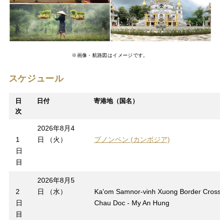
※画像・航路図はイメージです。
スケジュール
日
日付
寄港地（国名）
次
2026年8月4
1
日 （火）
プノンペン (カンボジア)
日
目
2026年8月5
2
日 （水）
Ka'om Samnor-vinh Xuong Border Cross
日
Chau Doc - My An Hung
目