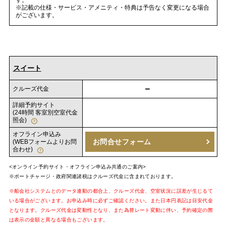
※記載の仕様・サービス・アメニティ・特典は予告なく変更になる場合
がございます。
スイート
－
クルーズ代金
詳細予約サイト
(24時間 客室別空室代金
照会)
オフライン申込み
お問合せフォーム
(WEBフォームよりお問
合わせ)
<オンライン予約サイト・オフライン申込み共通のご案内>
※ポートチャージ・政府関連諸税はクルーズ代金に含まれております。
※船会社システムとのデータ連動の都合上、クルーズ代金、空室状況に誤差が生じるて
いる場合がございます。お申込み時に必ずご確認ください。また日本円表記は目安代金
となります。クルーズ代金は変動性となり、また為替レート変動に伴い、予約確定の際
は表示の金額と異なる場合もございます。