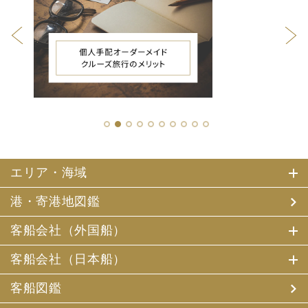
1
2
3
4
5
6
7
8
9
10
エリア・海域
港・寄港地図鑑
客船会社（外国船）
客船会社（日本船）
客船図鑑