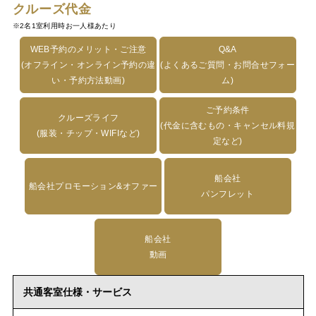
クルーズ代金
※2名1室利用時お一人様あたり
WEB予約のメリット・ご注意
Q&A
(オフライン・オンライン予約の違
(よくあるご質問・お問合せフォー
い・予約方法動画)
ム)
ご予約条件
クルーズライフ
(代金に含むもの・キャンセル料規
(服装・チップ・WIFIなど)
定など)
船会社
船会社プロモーション&オファー
パンフレット
船会社
動画
共通客室仕様・サービス