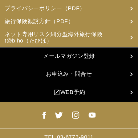
プライバシーポリシー（PDF）
旅行保険勧誘方針（PDF）
ネット専用リスク細分型海外旅行保険
t@biho（たびほ）
メールマガジン登録
お申込み・問合せ
open_in_new
WEB予約
TEL.03-6773-9011