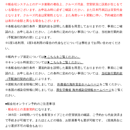
※船会社システムとのデータ連動の都合上、クルーズ代金、空室状況に誤差が生じるて
いる場合がございます。お申込み時に必ずご確認ください。また日本円表記は目安代金
となります。クルーズ代金は変動性となり、また為替レート変動に伴い、予約確定の際
は表示の金額と異なる場合もございます。
※各船会社の旅行条件・運送約款を説明した書面を用意しておりますので、事前にご確
認の上、お申し込みください。この条件に定めのない事項については、当社旅行業約款
（手配旅行契約の部）によります。
※1室1名利用、1室3名利用の場合の代金などについては弊社までお問い合わせくださ
い。
※船内チップ規定については
▶こちらをご覧ください。
※キャンセル料規定については
▶こちらをご覧ください。
※各船会社の旅行条件・運送約款を説明した書面を用意しておりますので、事前にご確
認の上、お申し込みください。この条件に定めのない事項については、
当社旅行業約款
（手配旅行契約の部）
によります。
※渡航先の安全情報に関しましては、
外務省の海外安全ホームページ
をご覧ください。
※各国の感染症情報に関しましては、
厚生労働省 海外感染症情報ホームページ
をご覧く
ださい。
■船会社オンライン予約のご注意事項
・
船会社との直接契約
になります。
・365日・24時間いつでも各客室タイプごとの空室状況の確認、ご予約から代金決済ま
で手続きが可能です。またほとんどの場合、お部屋番号も選択可能です。（混雑具合に
より選択不可の場合もあり）