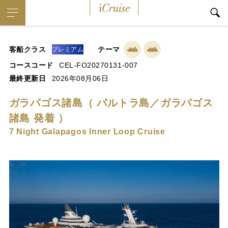
iCruise
客船クラス
テーマ
プレミアム
コースコード
CEL-FO20270131-007
最終更新日
2026年08月06日
ガラパゴス諸島（ バルトラ島／ガラパゴス
諸島 発着 ）
7 Night Galapagos Inner Loop Cruise