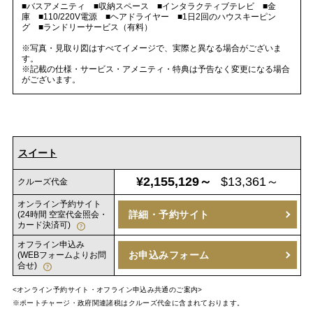
■バスアメニティ ■収納スペース ■インタラクティブテレビ ■金
庫 ■110/220V電源 ■ヘアドライヤー ■1日2回のハウスキーピン
グ ■ランドリーサービス（有料）
※写真・見取り図はすべてイメージで、実際と異なる場合がございま
す。
※記載の仕様・サービス・アメニティ・特典は予告なく変更になる場合
がございます。
スイート
¥2,155,129～
$13,361～
クルーズ代金
オンライン予約サイト
詳細・予約サイト
(24時間 空室代金照会・
カード決済可)
オフライン申込み
お申込みフォーム
(WEBフォームよりお問
合せ)
<オンライン予約サイト・オフライン申込み共通のご案内>
※ポートチャージ・政府関連諸税はクルーズ代金に含まれております。