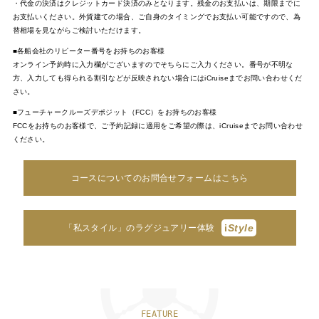
・代金の決済はクレジットカード決済のみとなります。残金のお支払いは、期限までに
お支払いください。外貨建ての場合、ご自身のタイミングでお支払い可能ですので、為
替相場を見ながらご検討いただけます。
■各船会社のリピーター番号をお持ちのお客様
オンライン予約時に入力欄がございますのでそちらにご入力ください。番号が不明な
方、入力しても得られる割引などが反映されない場合にはiCruiseまでお問い合わせくだ
さい。
■フューチャークルーズデポジット（FCC）をお持ちのお客様
FCCをお持ちのお客様で、ご予約記録に適用をご希望の際は、iCruiseまでお問い合わせ
ください。
コースについてのお問合せフォームはこちら
i
Style
「私スタイル」のラグジュアリー体験
FEATURE