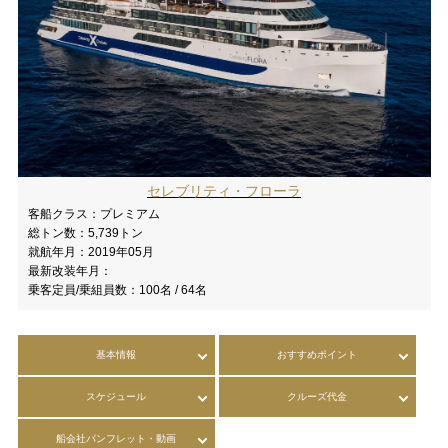
セレブリティ・フローラ
客船クラス：
プレミアム
総トン数：
5,739トン
就航年月：
2019年05月
最新改装年月：
乗客定員/乗組員数：
100名 / 64名
基本情報
おすすめポイント
スケジュール
クルーズ代金
船会社パンフレット・動画