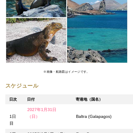
※画像・航路図はイメージです。
スケジュール
日次
日付
寄港地（国名）
2027年1月31日
1日
（日）
Baltra (Galapagos)
目