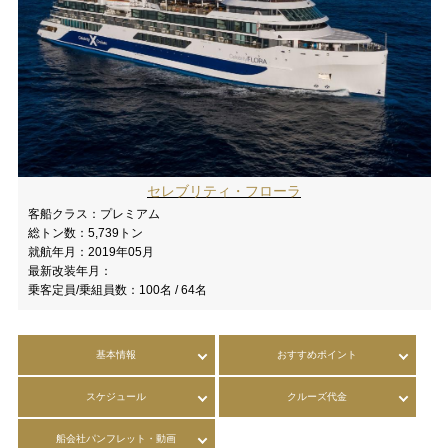
セレブリティ・フローラ
客船クラス：
プレミアム
総トン数：
5,739トン
就航年月：
2019年05月
最新改装年月：
乗客定員/乗組員数：
100名 / 64名
基本情報
おすすめポイント
スケジュール
クルーズ代金
船会社パンフレット・動画