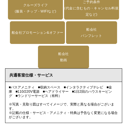
ご予約条件
クルーズライフ
(代金に含むもの・キャンセル料規
(服装・チップ・WIFIなど)
定など)
船会社
船会社プロモーション&オファー
パンフレット
船会社
動画
共通客室仕様・サービス
■バスアメニティ ■収納スペース ■インタラクティブテレビ ■金
庫 ■110/220V電源 ■ヘアドライヤー ■1日2回のハウスキーピン
グ ■ランドリーサービス（有料）
※写真・見取り図はすべてイメージで、実際と異なる場合がございま
す。
※記載の仕様・サービス・アメニティ・特典は予告なく変更になる場合
がございます。