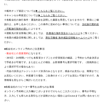
い。
※船内チップ規定については
▶こちらをご覧ください。
※キャンセル料規定については
▶こちらをご覧ください。
※各船会社の旅行条件・運送約款を説明した書面を用意しておりますので、事前にご確
認の上、お申し込みください。この条件に定めのない事項については、
当社旅行業約款
（手配旅行契約の部）
によります。
※渡航先の安全情報に関しましては、
外務省の海外安全ホームページ
をご覧ください。
※各国の感染症情報に関しましては、
厚生労働省 海外感染症情報ホームページ
をご覧く
ださい。
■船会社オンライン予約のご注意事項
・
船会社との直接契約
になります。
・365日・24時間いつでも各客室タイプごとの空室状況の確認、ご予約から代金決済ま
で手続きが可能です。またほとんどの場合、お部屋番号も選択可能です。（混雑具合に
より選択不可の場合もあり）
・代金の決済はクレジットカード決済のみとなります。残金のお支払いは、期限までに
お支払いください。外貨建ての場合、ご自身のタイミングでお支払い可能ですので、為
替相場を見ながらご検討いただけます。
■各船会社のリピーター番号をお持ちのお客様
オンライン予約時に入力欄がございますのでそちらにご入力ください。番号が不明な
方、入力しても得られる割引などが反映されない場合にはiCruiseまでお問い合わせくだ
さい。