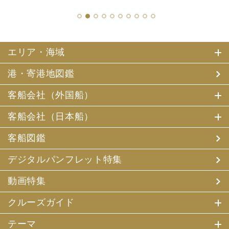
1
2
3
4
5
6
7
8
9
10
エリア・海域
港・寄港地図鑑
客船会社（外国船）
客船会社（日本船）
客船図鑑
デジタルパンフレット特集
動画特集
クルーズガイド
テーマ