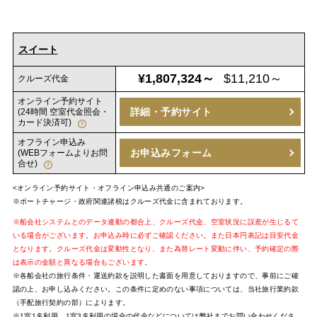
スイート
¥1,807,324～
$11,210～
クルーズ代金
オンライン予約サイト
詳細・予約サイト
(24時間 空室代金照会・
カード決済可)
オフライン申込み
お申込みフォーム
(WEBフォームよりお問
合せ)
<オンライン予約サイト・オフライン申込み共通のご案内>
※ポートチャージ・政府関連諸税はクルーズ代金に含まれております。
※船会社システムとのデータ連動の都合上、クルーズ代金、空室状況に誤差が生じるて
いる場合がございます。お申込み時に必ずご確認ください。また日本円表記は目安代金
となります。クルーズ代金は変動性となり、また為替レート変動に伴い、予約確定の際
は表示の金額と異なる場合もございます。
※各船会社の旅行条件・運送約款を説明した書面を用意しておりますので、事前にご確
認の上、お申し込みください。この条件に定めのない事項については、当社旅行業約款
（手配旅行契約の部）によります。
※1室1名利用、1室3名利用の場合の代金などについては弊社までお問い合わせくださ