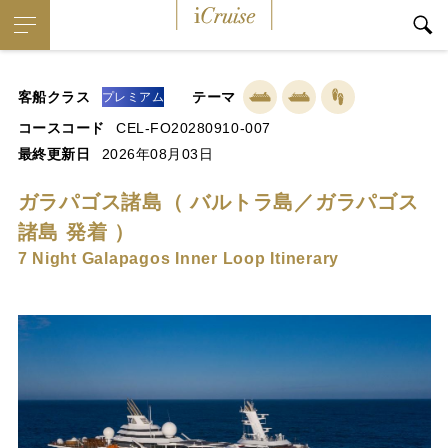
iCruise
客船クラス
テーマ
プレミアム
コースコード
CEL-FO20280910-007
最終更新日
2026年08月03日
ガラパゴス諸島（ バルトラ島／ガラパゴス
諸島 発着 ）
7 Night Galapagos Inner Loop Itinerary