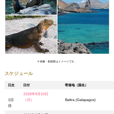
※画像・航路図はイメージです。
スケジュール
日次
日付
寄港地（国名）
2028年9月10日
1日
（日）
Baltra (Galapagos)
目