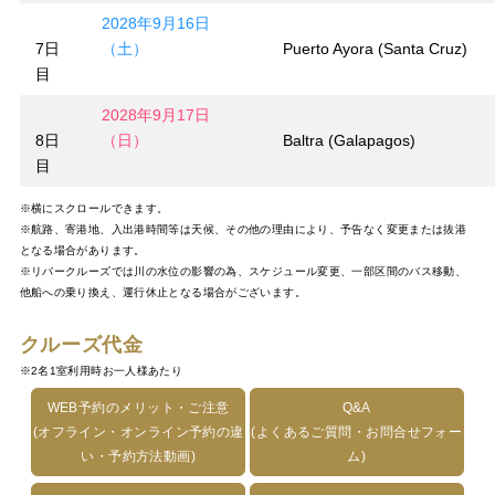
2028年9月16日
7日
（土）
Puerto Ayora (Santa Cruz)
目
2028年9月17日
8日
（日）
Baltra (Galapagos)
目
※横にスクロールできます。
※航路、寄港地、入出港時間等は天候、その他の理由により、予告なく変更または抜港
となる場合があります。
※リバークルーズでは川の水位の影響の為、スケジュール変更、一部区間のバス移動、
他船への乗り換え、運行休止となる場合がございます。
クルーズ代金
※2名1室利用時お一人様あたり
WEB予約のメリット・ご注意
Q&A
(オフライン・オンライン予約の違
(よくあるご質問・お問合せフォー
い・予約方法動画)
ム)