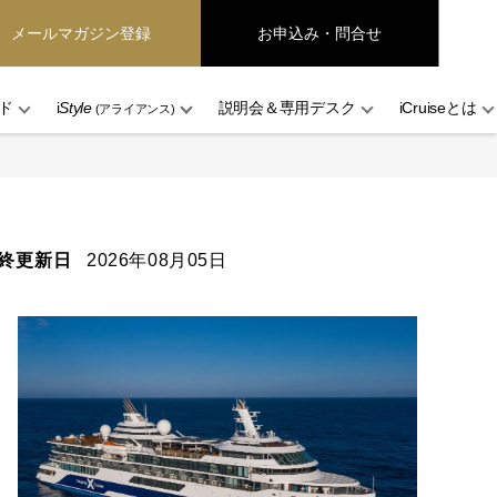
メールマガジン登録
お申込み・問合せ
ド
i
Style
説明会＆専用デスク
iCruiseとは
(アライアンス)
終更新日
2026年08月05日