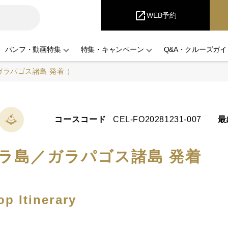
iCruise
open_in_new
WEB予約
パンフ・動画特集
特集・キャンペーン
Q&A・クルーズガイ
ラパゴス諸島 発着 ）
コースコード
CEL-FO20281231-007
最
ラ島／ガラパゴス諸島 発着
p Itinerary