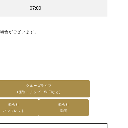
07:00
場合がございます。
クルーズライフ
(服装・チップ・WIFIなど)
船会社
船会社
パンフレット
動画