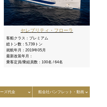
セレブリティ・フローラ
客船クラス：
プレミアム
総トン数：
5,739トン
就航年月：
2019年05月
最新改装年月：
乗客定員/乗組員数：
100名 / 64名
ーズ代金
船会社パンフレット・動画