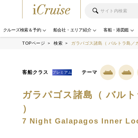
クルーズ検索＆予約
船会社・エリア紹介
客船・港図鑑
TOPページ
検索
ガラパゴス諸島（ バルトラ島／ガ
客船クラス
テーマ
プレミアム
ガラパゴス諸島（ バルト
）
7 Night Galapagos Inner Loo