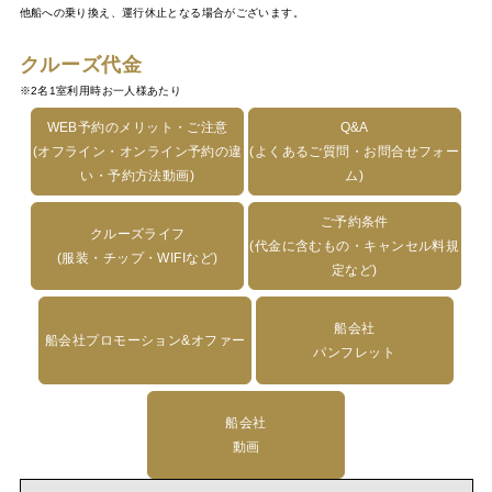
他船への乗り換え、運行休止となる場合がございます。
クルーズ代金
※2名1室利用時お一人様あたり
WEB予約のメリット・ご注意
Q&A
(オフライン・オンライン予約の違
(よくあるご質問・お問合せフォー
い・予約方法動画)
ム)
ご予約条件
クルーズライフ
(代金に含むもの・キャンセル料規
(服装・チップ・WIFIなど)
定など)
船会社
船会社プロモーション&オファー
パンフレット
船会社
動画