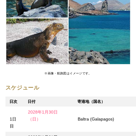
※画像・航路図はイメージです。
スケジュール
日次
日付
寄港地（国名）
2028年1月30日
1日
（日）
Baltra (Galapagos)
目