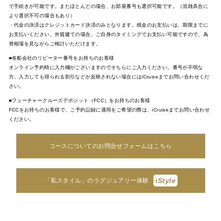
で手続きが可能です。またほとんどの場合、お部屋番号も選択可能です。（混雑具合に
より選択不可の場合もあり）
・代金の決済はクレジットカード決済のみとなります。残金のお支払いは、期限までに
お支払いください。外貨建ての場合、ご自身のタイミングでお支払い可能ですので、為
替相場を見ながらご検討いただけます。
■各船会社のリピーター番号をお持ちのお客様
オンライン予約時に入力欄がございますのでそちらにご入力ください。番号が不明な
方、入力しても得られる割引などが反映されない場合にはiCruiseまでお問い合わせくだ
さい。
■フューチャークルーズデポジット（FCC）をお持ちのお客様
FCCをお持ちのお客様で、ご予約記録に適用をご希望の際は、iCruiseまでお問い合わせ
ください。
コースについてのお問合せフォームはこちら
i
Style
「私スタイル」のラグジュアリー体験