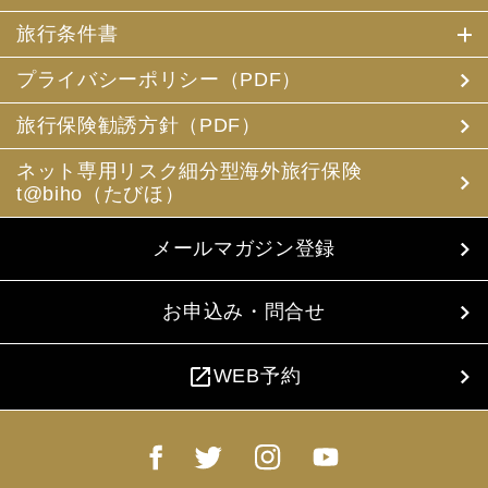
旅行条件書
プライバシーポリシー（PDF）
旅行保険勧誘方針（PDF）
ネット専用リスク細分型海外旅行保険
t@biho（たびほ）
メールマガジン登録
お申込み・問合せ
open_in_new
WEB予約