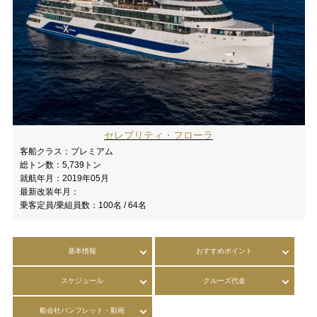
セレブリティ・フローラ
客船クラス：
プレミアム
総トン数：
5,739トン
就航年月：
2019年05月
最新改装年月：
乗客定員/乗組員数：
100名 / 64名
基本情報
おすすめポイント
スケジュール
クルーズ代金
船会社パンフレット・動画