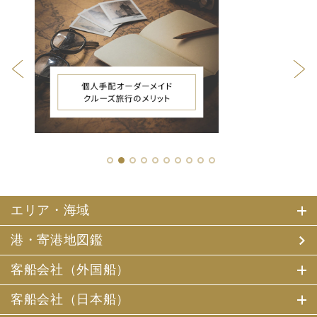
1
2
3
4
5
6
7
8
9
10
エリア・海域
港・寄港地図鑑
客船会社（外国船）
客船会社（日本船）