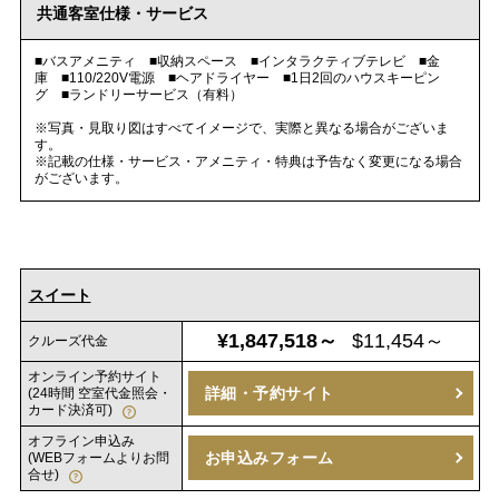
共通客室仕様・サービス
■バスアメニティ ■収納スペース ■インタラクティブテレビ ■金
庫 ■110/220V電源 ■ヘアドライヤー ■1日2回のハウスキーピン
グ ■ランドリーサービス（有料）
※写真・見取り図はすべてイメージで、実際と異なる場合がございま
す。
※記載の仕様・サービス・アメニティ・特典は予告なく変更になる場合
がございます。
スイート
¥1,847,518～
$11,454～
クルーズ代金
オンライン予約サイト
詳細・予約サイト
(24時間 空室代金照会・
カード決済可)
オフライン申込み
お申込みフォーム
(WEBフォームよりお問
合せ)