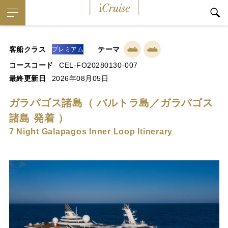
iCruise
客船クラス
テーマ
プレミアム
コースコード
CEL-FO20280130-007
最終更新日
2026年08月05日
ガラパゴス諸島（ バルトラ島／ガラパゴス
諸島 発着 ）
7 Night Galapagos Inner Loop Itinerary