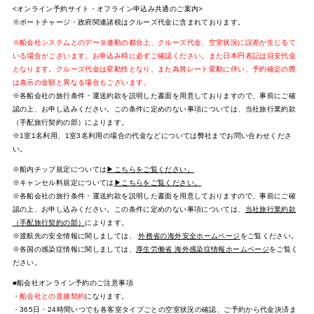
<オンライン予約サイト・オフライン申込み共通のご案内>
※ポートチャージ・政府関連諸税はクルーズ代金に含まれております。
※船会社システムとのデータ連動の都合上、クルーズ代金、空室状況に誤差が生じるて
いる場合がございます。お申込み時に必ずご確認ください。また日本円表記は目安代金
となります。クルーズ代金は変動性となり、また為替レート変動に伴い、予約確定の際
は表示の金額と異なる場合もございます。
※各船会社の旅行条件・運送約款を説明した書面を用意しておりますので、事前にご確
認の上、お申し込みください。この条件に定めのない事項については、当社旅行業約款
（手配旅行契約の部）によります。
※1室1名利用、1室3名利用の場合の代金などについては弊社までお問い合わせくださ
い。
※船内チップ規定については
▶こちらをご覧ください。
※キャンセル料規定については
▶こちらをご覧ください。
※各船会社の旅行条件・運送約款を説明した書面を用意しておりますので、事前にご確
認の上、お申し込みください。この条件に定めのない事項については、
当社旅行業約款
（手配旅行契約の部）
によります。
※渡航先の安全情報に関しましては、
外務省の海外安全ホームページ
をご覧ください。
※各国の感染症情報に関しましては、
厚生労働省 海外感染症情報ホームページ
をご覧く
ださい。
■船会社オンライン予約のご注意事項
・
船会社との直接契約
になります。
・365日・24時間いつでも各客室タイプごとの空室状況の確認、ご予約から代金決済ま