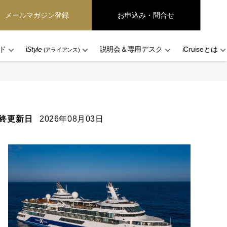
メールマガジン登録
お申込み・問合せ
ド
i
Style
説明会＆専用デスク
iCruiseとは
(アライアンス)
終更新日
2026年08月03日