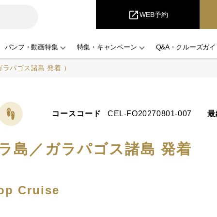
iCruise
open_in_new
WEB予約
パンフ・動画特集
特集・キャンペーン
Q&A・クルーズガイ
ラパゴス諸島 発着 ）
コースコード
CEL-FO20270801-007
最
ラ島／ガラパゴス諸島 発着
op Cruise