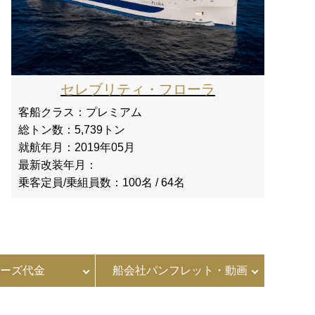
セレブリティ・フローラ
客船クラス：
プレミアム
総トン数：
5,739トン
就航年月：
2019年05月
最新改装年月：
乗客定員/乗組員数：
100名 / 64名
ーズ代金
船会社パンフレット・動画