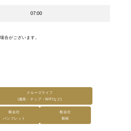
07:00
場合がございます。
クルーズライフ
(服装・チップ・WIFIなど)
船会社
船会社
パンフレット
動画