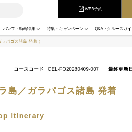
iCruise
open_in_new
WEB予約
パンフ・動画特集
特集・キャンペーン
Q&A・クルーズガイ
ラパゴス諸島 発着 ）
コースコード
CEL-FO20280409-007
最終更新
ラ島／ガラパゴス諸島 発着
p Itinerary