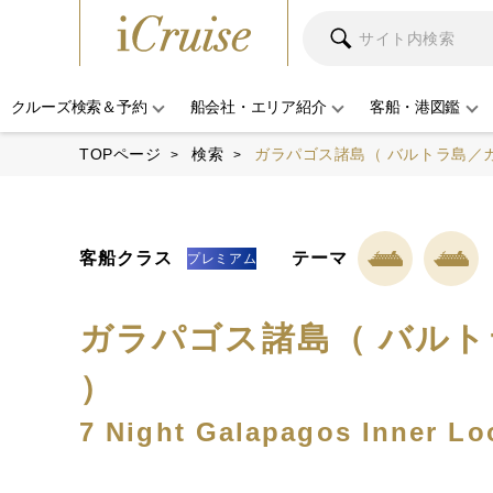
クルーズ検索＆予約
船会社・エリア紹介
客船・港図鑑
TOPページ
検索
ガラパゴス諸島（ バルトラ島／ガ
客船クラス
テーマ
プレミアム
ガラパゴス諸島（ バルト
）
7 Night Galapagos Inner Loo