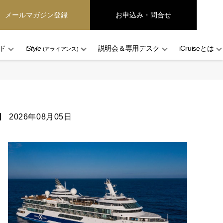
メールマガジン登録
お申込み・問合せ
ド
i
Style
説明会＆専用デスク
iCruiseとは
(アライアンス)
日
2026年08月05日