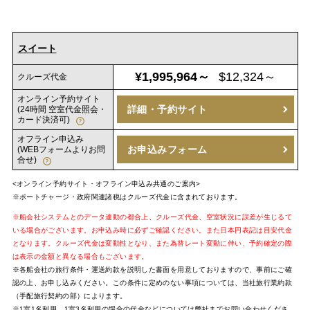
スイート
¥1,995,964～
$12,324～
クルーズ代金
オンライン予約サイト
詳細・予約サイト
(24時間 空室代金照会・
カード決済可)
オフライン申込み
お申込みフォーム
(WEBフォームよりお問
合せ)
<オンライン予約サイト・オフライン申込み共通のご案内>
※ポートチャージ・政府関連諸税はクルーズ代金に含まれております。
※船会社システムとのデータ連動の都合上、クルーズ代金、空室状況に誤差が生じるて
いる場合がございます。お申込み時に必ずご確認ください。また日本円表記は目安代金
となります。クルーズ代金は変動性となり、また為替レート変動に伴い、予約確定の際
は表示の金額と異なる場合もございます。
※各船会社の旅行条件・運送約款を説明した書面を用意しておりますので、事前にご確
認の上、お申し込みください。この条件に定めのない事項については、当社旅行業約款
（手配旅行契約の部）によります。
※1室1名利用、1室3名利用の場合の代金などについては弊社までお問い合わせくださ