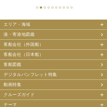
1
2
3
4
5
6
7
8
9
10
エリア・海域
港・寄港地図鑑
客船会社（外国船）
客船会社（日本船）
客船図鑑
デジタルパンフレット特集
動画特集
クルーズガイド
テーマ