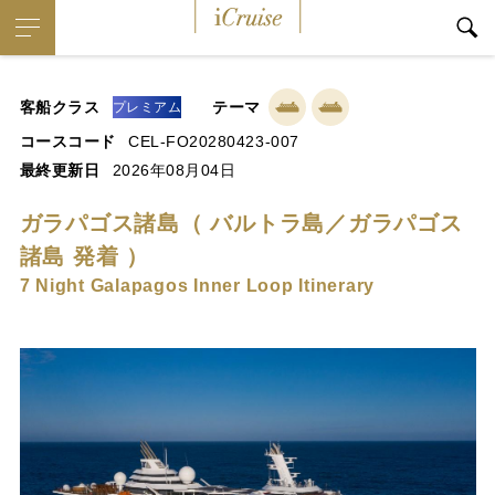
iCruise
客船クラス
テーマ
プレミアム
コースコード
CEL-FO20280423-007
最終更新日
2026年08月04日
ガラパゴス諸島（ バルトラ島／ガラパゴス
諸島 発着 ）
7 Night Galapagos Inner Loop Itinerary