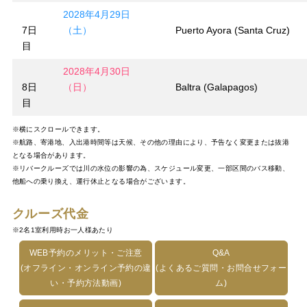
2028年4月29日
7日
（土）
Puerto Ayora (Santa Cruz)
目
2028年4月30日
8日
（日）
Baltra (Galapagos)
目
※横にスクロールできます。
※航路、寄港地、入出港時間等は天候、その他の理由により、予告なく変更または抜港
となる場合があります。
※リバークルーズでは川の水位の影響の為、スケジュール変更、一部区間のバス移動、
他船への乗り換え、運行休止となる場合がございます。
クルーズ代金
※2名1室利用時お一人様あたり
WEB予約のメリット・ご注意
Q&A
(オフライン・オンライン予約の違
(よくあるご質問・お問合せフォー
い・予約方法動画)
ム)