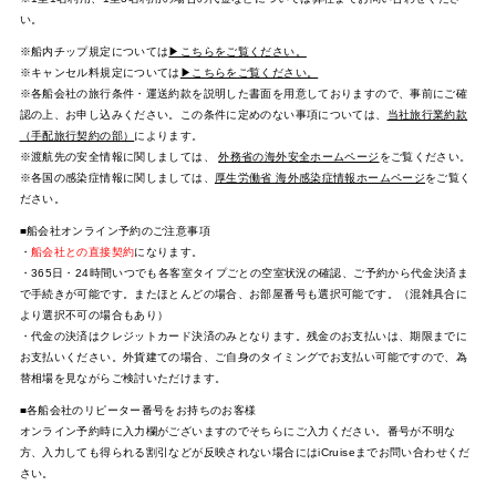
い。
※船内チップ規定については
▶こちらをご覧ください。
※キャンセル料規定については
▶こちらをご覧ください。
※各船会社の旅行条件・運送約款を説明した書面を用意しておりますので、事前にご確
認の上、お申し込みください。この条件に定めのない事項については、
当社旅行業約款
（手配旅行契約の部）
によります。
※渡航先の安全情報に関しましては、
外務省の海外安全ホームページ
をご覧ください。
※各国の感染症情報に関しましては、
厚生労働省 海外感染症情報ホームページ
をご覧く
ださい。
■船会社オンライン予約のご注意事項
・
船会社との直接契約
になります。
・365日・24時間いつでも各客室タイプごとの空室状況の確認、ご予約から代金決済ま
で手続きが可能です。またほとんどの場合、お部屋番号も選択可能です。（混雑具合に
より選択不可の場合もあり）
・代金の決済はクレジットカード決済のみとなります。残金のお支払いは、期限までに
お支払いください。外貨建ての場合、ご自身のタイミングでお支払い可能ですので、為
替相場を見ながらご検討いただけます。
■各船会社のリピーター番号をお持ちのお客様
オンライン予約時に入力欄がございますのでそちらにご入力ください。番号が不明な
方、入力しても得られる割引などが反映されない場合にはiCruiseまでお問い合わせくだ
さい。