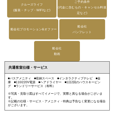
ご予約条件
クルーズライフ
(代金に含むもの・キャンセル料規
(服装・チップ・WIFIなど)
定など)
船会社
船会社プロモーション&オファー
パンフレット
船会社
動画
共通客室仕様・サービス
■バスアメニティ ■収納スペース ■インタラクティブテレビ ■金
庫 ■110/220V電源 ■ヘアドライヤー ■1日2回のハウスキーピン
グ ■ランドリーサービス（有料）
※写真・見取り図はすべてイメージで、実際と異なる場合がございま
す。
※記載の仕様・サービス・アメニティ・特典は予告なく変更になる場合
がございます。