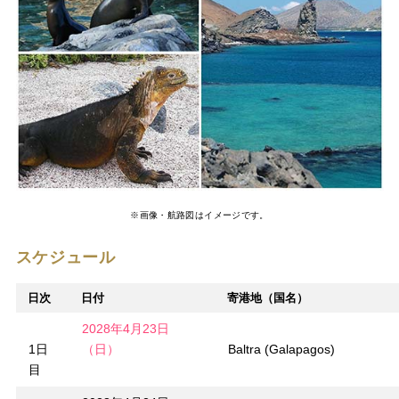
※画像・航路図はイメージです。
スケジュール
日次
日付
寄港地（国名）
2028年4月23日
1日
（日）
Baltra (Galapagos)
目