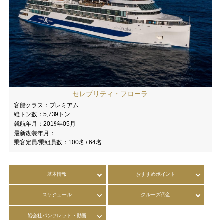
セレブリティ・フローラ
客船クラス：
プレミアム
総トン数：
5,739トン
就航年月：
2019年05月
最新改装年月：
乗客定員/乗組員数：
100名 / 64名
基本情報
おすすめポイント
スケジュール
クルーズ代金
船会社パンフレット・動画