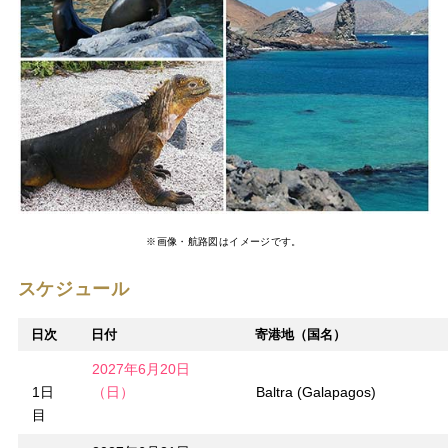
※画像・航路図はイメージです。
スケジュール
日次
日付
寄港地（国名）
2027年6月20日
1日
（日）
Baltra (Galapagos)
目