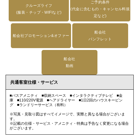
ご予約条件
クルーズライフ
(代金に含むもの・キャンセル料規
(服装・チップ・WIFIなど)
定など)
船会社
船会社プロモーション&オファー
パンフレット
船会社
動画
共通客室仕様・サービス
■バスアメニティ ■収納スペース ■インタラクティブテレビ ■金
庫 ■110/220V電源 ■ヘアドライヤー ■1日2回のハウスキーピン
グ ■ランドリーサービス（有料）
※写真・見取り図はすべてイメージで、実際と異なる場合がございま
す。
※記載の仕様・サービス・アメニティ・特典は予告なく変更になる場合
がございます。