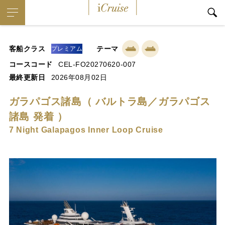
iCruise
客船クラス
テーマ
プレミアム
コースコード
CEL-FO20270620-007
最終更新日
2026年08月02日
ガラパゴス諸島（ バルトラ島／ガラパゴス
諸島 発着 ）
7 Night Galapagos Inner Loop Cruise