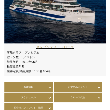
セレブリティ・フローラ
客船クラス：
プレミアム
総トン数：
5,739トン
就航年月：
2019年05月
最新改装年月：
乗客定員/乗組員数：
100名 / 64名
基本情報
おすすめポイント
スケジュール
クルーズ代金
船会社パンフレット・動画