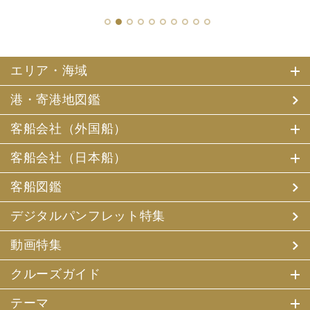
1
2
3
4
5
6
7
8
9
10
エリア・海域
港・寄港地図鑑
客船会社（外国船）
客船会社（日本船）
客船図鑑
デジタルパンフレット特集
動画特集
クルーズガイド
テーマ