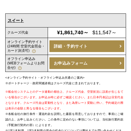
スイート
¥1,861,740～
$11,547～
クルーズ代金
オンライン予約サイト
詳細・予約サイト
(24時間 空室代金照会・
カード決済可)
オフライン申込み
お申込みフォーム
(WEBフォームよりお問
合せ)
<オンライン予約サイト・オフライン申込み共通のご案内>
※ポートチャージ・政府関連諸税はクルーズ代金に含まれております。
※船会社システムとのデータ連動の都合上、クルーズ代金、空室状況に誤差が生じるて
いる場合がございます。お申込み時に必ずご確認ください。また日本円表記は目安代金
となります。クルーズ代金は変動性となり、また為替レート変動に伴い、予約確定の際
は表示の金額と異なる場合もございます。
※各船会社の旅行条件・運送約款を説明した書面を用意しておりますので、事前にご確
認の上、お申し込みください。この条件に定めのない事項については、当社旅行業約款
（手配旅行契約の部）によります。
※1室1名利用、1室3名利用の場合の代金などについては弊社までお問い合わせくださ