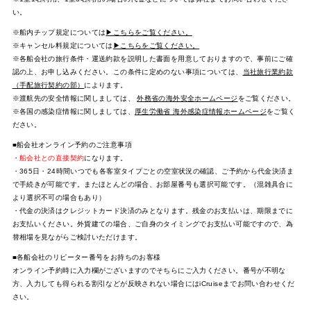
い。
※船内チップ規定については
▶こちらをご覧ください。
※キャンセル料規定については
▶こちらをご覧ください。
※各船会社の旅行条件・運送約款を説明した書面を用意しておりますので、事前にご確
認の上、お申し込みください。この条件に定めのない事項については、
当社旅行業約款
（手配旅行契約の部）
によります。
※渡航先の安全情報に関しましては、
外務省の海外安全ホームページ
をご覧ください。
※各国の感染症情報に関しましては、
厚生労働省 海外感染症情報ホームページ
をご覧く
ださい。
■船会社オンライン予約のご注意事項
・
船会社との直接契約
になります。
・365日・24時間いつでも各客室タイプごとの空室状況の確認、ご予約から代金決済ま
で手続きが可能です。またほとんどの場合、お部屋番号も選択可能です。（混雑具合に
より選択不可の場合もあり）
・代金の決済はクレジットカード決済のみとなります。残金のお支払いは、期限までに
お支払いください。外貨建ての場合、ご自身のタイミングでお支払い可能ですので、為
替相場を見ながらご検討いただけます。
■各船会社のリピーター番号をお持ちのお客様
オンライン予約時に入力欄がございますのでそちらにご入力ください。番号が不明な
方、入力しても得られる割引などが反映されない場合にはiCruiseまでお問い合わせくだ
さい。