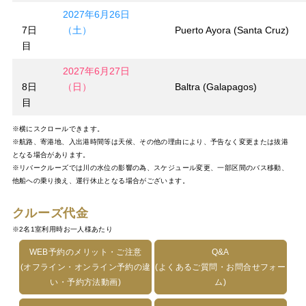
2027年6月26日
7日
（土）
Puerto Ayora (Santa Cruz)
目
2027年6月27日
8日
（日）
Baltra (Galapagos)
目
※横にスクロールできます。
※航路、寄港地、入出港時間等は天候、その他の理由により、予告なく変更または抜港
となる場合があります。
※リバークルーズでは川の水位の影響の為、スケジュール変更、一部区間のバス移動、
他船への乗り換え、運行休止となる場合がございます。
クルーズ代金
※2名1室利用時お一人様あたり
WEB予約のメリット・ご注意
Q&A
(オフライン・オンライン予約の違
(よくあるご質問・お問合せフォー
い・予約方法動画)
ム)